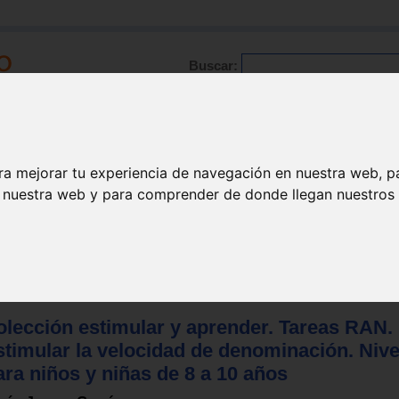
Buscar:
Formación
Directorio
Trabajo
Registro
ra mejorar tu experiencia de navegación en nuestra web, p
n nuestra web y para comprender de donde llegan nuestros v
tora
>
Educación primaria
olección estimular y aprender. Tareas RAN.
timular la velocidad de denominación. Nivel
ra niños y niñas de 8 a 10 años