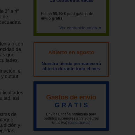
La cesta está vacía
e 3º a 4º
Faltan
59,90 €
para gastos de
d de
envío
gratis
adecuadas.
n
Ver contenido cesta
lexia o con
locidad de
Abierto en agosto
las que
cultades.
Nuestra tienda permanecerá
abierta durante todo el mes
inación, el
 y output
ificultades
Gastos de envío
ltad, así
G R A T I S
stras de
Envíos España península para
pedidos superiores a 59,90 euros
nfoque
(más iva)
(condiciones)
Audición y
gopedas,