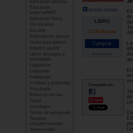
Je
Educación artística
Educación
Ampliar imagen
Es
especial/NEE
de
Educación física
LIBRO
de
Diccionarios
Ta
Escuela
17.50
Euros
dif
Estimulación precoz
Guías para padres
La
Infantil y juvenil
di
do
Libros de juegos y
19.41 Dólares*
actividades
ap
Lingüística
En
Logopedia
ac
Pedagogía
ver
Pruebas y protocolos
Compartir en:
Psicología
Ta
Refuerzo escolar
de 
Save
Salud
co
Sociología
Temas de autoayuda
Es
Ed
Terapias
pr
complementarias
Le
Tercera edad