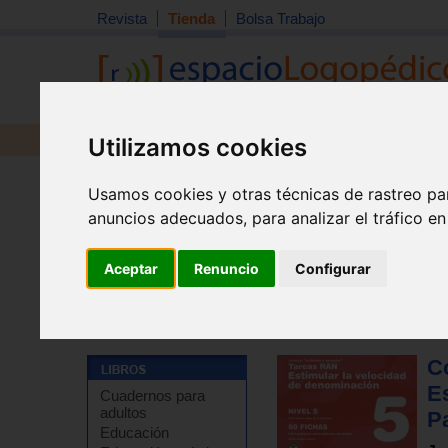
Revista
Tienda
Bolsa Trabajo
Utilizamos cookies
Revista
Libros
Material
Juguetes
Usamos cookies y otras técnicas de rastreo pa
anuncios adecuados, para analizar el tráfico e
Aceptar
Renuncio
Configurar
Tienda
>
Libros
>
Refuerzo escolar
>
Comprensión lec
C
Es
Cuadernos para
adultos
Pa
Educación