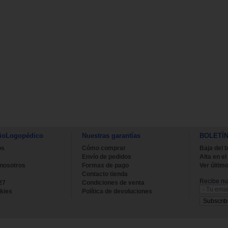
ioLogopédico
Nuestras garantías
BOLETÍ
os
Cómo comprar
Baja del b
Envío de pedidos
Alta en el
 nosotros
Formas de pago
Ver último
Contacto tienda
Recibe nue
27
Condiciones de venta
kies
Política de devoluciones