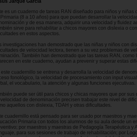
sús Jarque García
te es un cuaderno de tareas RAN diseñado para niños y niñas d
 Primaria (8 a 10 años) para que puedan desarrollar la velocida
nominación y de esa manera, adquirir una velocidad y fluidez 
mbién sirve para rehabilitar a chicos mayores con dislexia o co
icultades en estos aspectos.
s investigaciones han demostrado que las niñas y niños con dis
ficultades de velocidad lectora, tienen a su vez problemas de ve
minación. También han demostrado que las tareas RAN, como 
arecen en este cuaderno, ayudan a prevenir y superar estas difi
 este cuadernillo se entrena y desarrolla la velocidad de denom
ceso fonológico, la velocidad de procesamiento con input visual
bal, el vocabulario, la atención y algunas funciones ejecutivas.
mbién puede ser útil para chicos y chicas mayores que por sus d
velocidad de denominación precisen trabajar este nivel de dificu
mo aquellos con dislexia, TDAH y otras dificultades.
te cuadernillo está pensado para ser usado por maestros y mae
ucación Primaria con todos los alumnos de su aula desde un e
eventivo; por maestros y maestras de Pedagogía Terapéutica y 
nguaje, para sus sesiones de trabajo de rehabilitación; por Lo