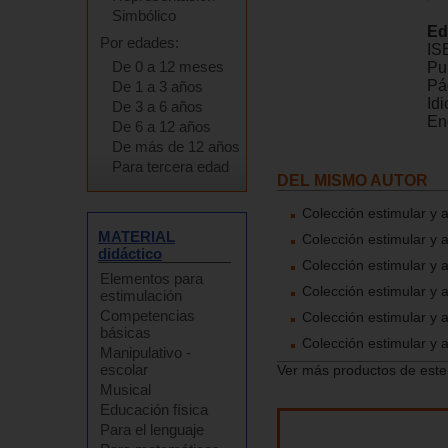
Simbólico
Ed
Por edades:
IS
De 0 a 12 meses
Pu
Pá
De 1 a 3 años
Id
De 3 a 6 años
En
De 6 a 12 años
De más de 12 años
Para tercera edad
DEL MISMO AUTOR
Colección estimular y ap
MATERIAL
Colección estimular y ap
didáctico
Colección estimular y a
Elementos para
Colección estimular y a
estimulación
Competencias
Colección estimular y 
básicas
Colección estimular y 
Manipulativo -
escolar
Ver más productos de este
Musical
Educación física
Para el lenguaje