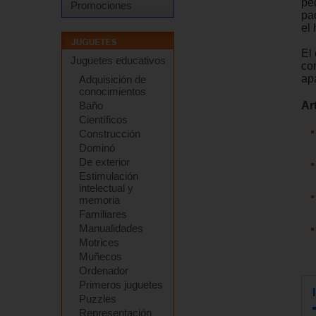
pe
Promociones
pa
el 
El
Juguetes educativos
con
ap
Adquisición de
conocimientos
Ar
Baño
Científicos
Construcción
Dominó
De exterior
Estimulación
intelectual y
memoria
Familiares
Manualidades
Motrices
Muñecos
Ordenador
Primeros juguetes
Puzzles
Representación