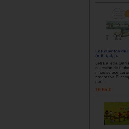
Los cuentos de L
(n-ñ, t, d, j).
Letra a letra Letri
colección de título
niños se acercarán
progresiva.El co
perf...
19.65 €