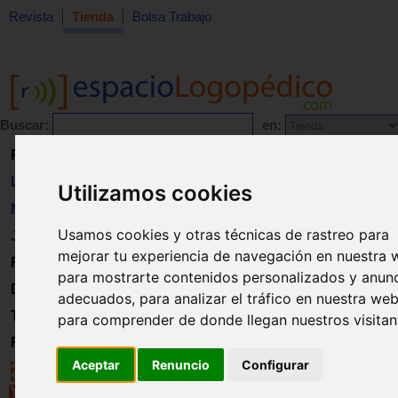
Revista
Tienda
Bolsa Trabajo
Buscar:
en:
Revista
Libros
Utilizamos cookies
Material
Usamos cookies y otras técnicas de rastreo para
Juguetes
mejorar tu experiencia de navegación en nuestra 
Formación
para mostrarte contenidos personalizados y anun
Directorio
adecuados, para analizar el tráfico en nuestra web
Trabajo
para comprender de donde llegan nuestros visitan
Registro
Aceptar
Renuncio
Configurar