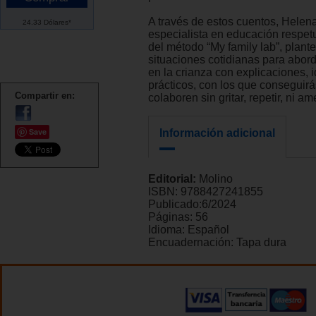
A través de estos cuentos, Helen
24.33 Dólares*
especialista en educación respet
del método “My family lab”, plan
situaciones cotidianas para abor
en la crianza con explicaciones, 
prácticos, con los que conseguirá
Compartir en:
colaboren sin gritar, repetir, ni a
Save
Información adicional
Editorial:
Molino
ISBN:
9788427241855
Publicado:
6/2024
Páginas:
56
Idioma:
Español
Encuadernación:
Tapa dura