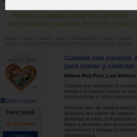
Tienda
>
Libros
>
Infantil y juvenil
>
Infantil de 3 a 4 años
>
4 años
Tienda
>
Libros
>
Infantil y juvenil
>
Infantil de 5 a 8 años
>
5 años
Cuentos con corazón. H
para crecer y conectar 
Helena Ruiz Pino, Laia Berloso
Cuentos que refuerzan la conexió
familia y el respeto mutuo en cas
para los niños y ¡útiles para los p
Ampliar imagen
Historias que, de manera natural
TAPA DURA
divertida, nos hablan de superar 
gestionar la rabia, la frustración 
21.95
Euros
llegar a acuerdos que se cumplan
aburrimiento y trabajar la pacienci
perseverancia.