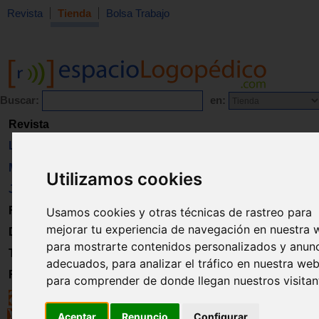
Revista
Tienda
Bolsa Trabajo
Buscar:
en:
Revista
Libros
Material
Utilizamos cookies
Juguetes
Formación
Usamos cookies y otras técnicas de rastreo para
mejorar tu experiencia de navegación en nuestra 
Directorio
para mostrarte contenidos personalizados y anun
Trabajo
adecuados, para analizar el tráfico en nuestra web
Registro
para comprender de donde llegan nuestros visitan
Aceptar
Renuncio
Configurar