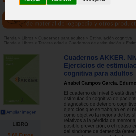
Tienda
>
Libros
>
Cuadernos para adultos
>
Estimulación cognitiva
Tienda
>
Libros
>
Tercera edad
>
Cuadernos de estimulación
>
Estim
Cuadernos AKKER. Niv
Ejercicios de estimula
cognitiva para adultos
Anabel Campos García, Edurne 
El cuaderno del nivel B está dise
estimulación cognitiva de pacien
diagnóstico de deterioro cognitivo
ejercicios que se trabajan en el n
Ampliar imagen
como objetivo la mejoría de los s
relativos a la pérdida de memoria
LIBRO
posible prevención, o el retraso e
del síndrome de demencia (ente
5.60
Euros