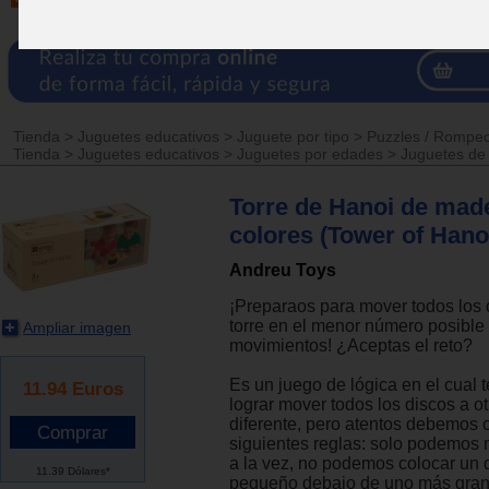
Tienda
>
Juguetes educativos
>
Juguete por tipo
>
Puzzles / Rompe
Tienda
>
Juguetes educativos
>
Juguetes por edades
>
Juguetes de
Torre de Hanoi de mad
colores (Tower of Hano
Andreu Toys
¡Preparaos para mover todos los 
torre en el menor número posible
Ampliar imagen
movimientos! ¿Aceptas el reto?
Es un juego de lógica en el cual
11.94
Euros
lograr mover todos los discos a ot
diferente, pero atentos debemos c
siguientes reglas: solo podemos 
a la vez, no podemos colocar un
11.39 Dólares*
pequeño debajo de uno más gra