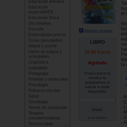
Educación artística
To
Educación
hu
especial/NEE
el
Educación física
Diccionarios
No
hi
Escuela
Ampliar imagen
en
Estimulación precoz
ex
Guías para padres
LIBRO
no
Infantil y juvenil
ha
Libros de juegos y
18.96
Euros
Fr
actividades
tra
Lingüística
Agotado
la
Logopedia
Proporciona tu
Pedagogía
email y te
Pruebas y protocolos
avisaremos si
Psicología
vuleve a estar
Refuerzo escolar
disponible:
Salud
- A
Sociología
- 
- L
Temas de autoayuda
- M
Terapias
- S
complementarias
21.03 Dólares*
- A
Tercera edad