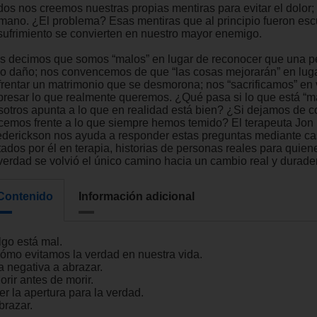
dos nos creemos nuestras propias mentiras para evitar el dolor;
mano. ¿El problema? Esas mentiras que al principio fueron esc
 sufrimiento se convierten en nuestro mayor enemigo.
s decimos que somos “malos” en lugar de reconocer que una p
zo daño; nos convencemos de que “las cosas mejorarán” en lug
frentar un matrimonio que se desmorona; nos “sacrificamos” en
presar lo que realmente queremos. ¿Qué pasa si lo que está “m
sotros apunta a lo que en realidad está bien? ¿Si dejamos de co
cemos frente a lo que siempre hemos temido? El terapeuta Jon
ederickson nos ayuda a responder estas preguntas mediante c
tados por él en terapia, historias de personas reales para quien
 verdad se volvió el único camino hacia un cambio real y durade
Contenido
Información adicional
lgo está mal.
Cómo evitamos la verdad en nuestra vida.
a negativa a abrazar.
orir antes de morir.
er la apertura para la verdad.
brazar.