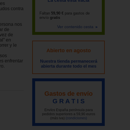
La cesta está vacía
 es
udos contra
Faltan
59,90 €
para gastos de
envío
gratis
ersona nos
Ver contenido cesta
ar de
 vez de
al” en
rrer y le
Abierto en agosto
asos
es enfrentar
Nuestra tienda permanecerá
ro.
abierta durante todo el mes
Gastos de envío
G R A T I S
Envíos España península para
pedidos superiores a 59,90 euros
(más iva)
(condiciones)