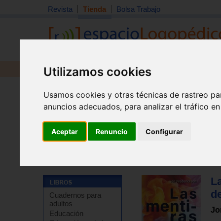
Revista
Tienda
Bolsa Trabajo
Utilizamos cookies
Revista
Libros
Material
Juguetes
Usamos cookies y otras técnicas de rastreo pa
anuncios adecuados, para analizar el tráfico e
Aceptar
Renuncio
Configurar
Tienda
>
Libros
>
Temas de autoayuda
>
Autoayuda - 
L
de
Cuadernos para
adultos
Jo
Educación