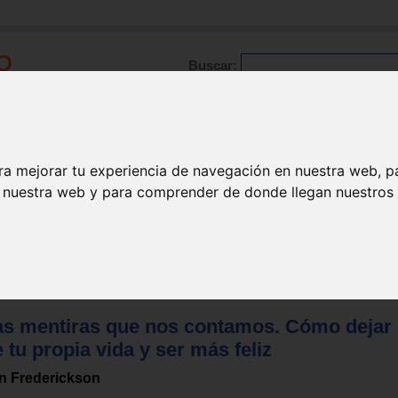
Buscar:
Formación
Directorio
Trabajo
Registro
ra mejorar tu experiencia de navegación en nuestra web, p
n nuestra web y para comprender de donde llegan nuestros v
Superación personal
as mentiras que nos contamos. Cómo dejar 
 tu propia vida y ser más feliz
n Frederickson