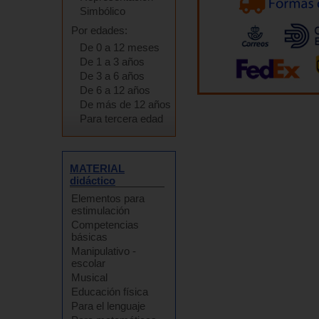
Simbólico
Por edades:
De 0 a 12 meses
De 1 a 3 años
De 3 a 6 años
De 6 a 12 años
De más de 12 años
Para tercera edad
MATERIAL
didáctico
Elementos para
estimulación
Competencias
básicas
Manipulativo -
escolar
Musical
Educación física
Para el lenguaje