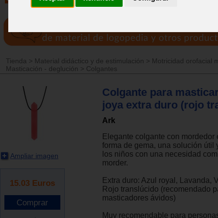
Tienda
>
Material didáctico y de estimulación
>
Motricidad orofacial 
Masticación - deglución
>
Colgantes
Colgante para masticar
joya extra duro (rojo t
Ark
Elegante colgante con mordedor 
forma de gema, una solución útil 
los niños con una necesidad com
Ampliar imagen
morder.
Extra duro: Azul royal, Lavanda,
15.03
Euros
Rojo translúcido (recomendado p
masticadores ávidos)
Muy recomendable para personas