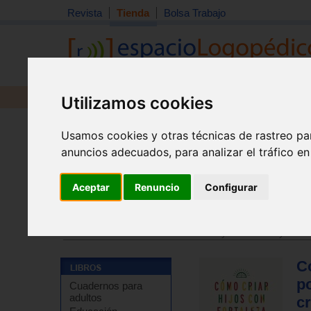
Revista
Tienda
Bolsa Trabajo
Revista
Libros
Material
Juguetes
Utilizamos cookies
Usamos cookies y otras técnicas de rastreo pa
anuncios adecuados, para analizar el tráfico e
Aceptar
Renuncio
Configurar
Tienda
>
Libros
>
Temas de autoayuda
>
Autoayuda - 
Tienda
>
Libros
>
Temas de autoayuda
>
Autoayuda - 
C
p
Cuadernos para
adultos
c