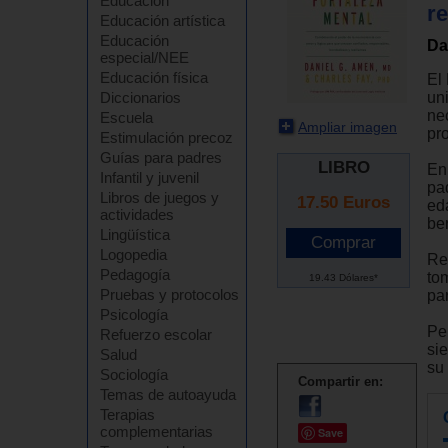
Educación
re
Educación artística
Educación
Da
especial/NEE
Educación física
El 
uni
Diccionarios
ne
Escuela
Ampliar imagen
pr
Estimulación precoz
Guías para padres
LIBRO
En 
Infantil y juvenil
pa
Libros de juegos y
17.50
Euros
ed
actividades
be
Lingüística
Logopedia
Re
Pedagogía
to
19.43 Dólares*
Pruebas y protocolos
pa
Psicología
Per
Refuerzo escolar
si
Salud
su
Sociología
Compartir en:
Temas de autoayuda
Terapias
complementarias
Save