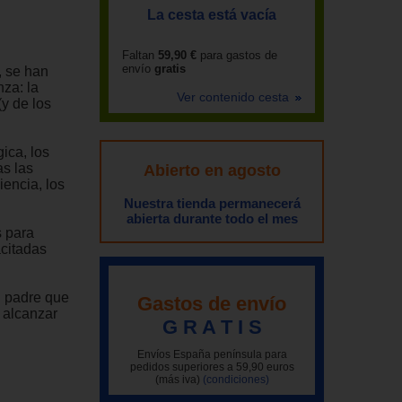
La cesta está vacía
Faltan
59,90 €
para gastos de
envío
gratis
, se han
nza: la
Ver contenido cesta
(y de los
ica, los
as las
Abierto en agosto
encia, los
Nuestra tienda permanecerá
abierta durante todo el mes
s para
citadas
l padre que
Gastos de envío
 alcanzar
G R A T I S
Envíos España península para
pedidos superiores a 59,90 euros
(más iva)
(condiciones)