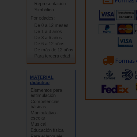
Representación
Simbólico
Por edades:
De 0 a 12 meses
De 1 a 3 años
De 3 a 6 años
De 6 a 12 años
De más de 12 años
Para tercera edad
MATERIAL
didáctico
Elementos para
estimulación
Competencias
básicas
Manipulativo -
escolar
Musical
Educación física
Para el lenguaje