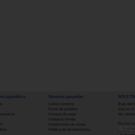
ioLogopédico
Nuestras garantías
BOLETÍ
os
Cómo comprar
Baja del b
Envío de pedidos
Alta en el
 nosotros
Formas de pago
Ver último
Contacto tienda
Recibe nue
27
Condiciones de venta
kies
Política de devoluciones