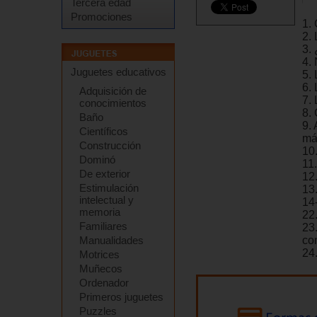
Tercera edad
Promociones
1.
2.
3. 
4.
Juguetes educativos
5. 
6.
Adquisición de
7. 
conocimientos
8. 
Baño
9.
Científicos
má
Construcción
10
Dominó
11
De exterior
12.
Estimulación
13
intelectual y
14
memoria
22
Familiares
23
Manualidades
con
24
Motrices
Muñecos
Ordenador
Primeros juguetes
Puzzles