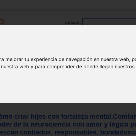
Buscar:
Formación
Directorio
Trabajo
Registro
ra mejorar tu experiencia de navegación en nuestra web, p
n nuestra web y para comprender de donde llegan nuestros v
Psicología
Familia
ómo criar hijos con fortaleza mental.Combi
oder de la neurociencia con amor y lógica p
rezcan confiados, responsables, bondadoso