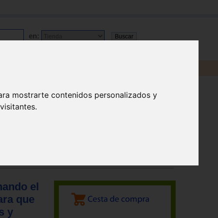
en:
ara mostrarte contenidos personalizados y
isitantes.
nando el
ara que
s y