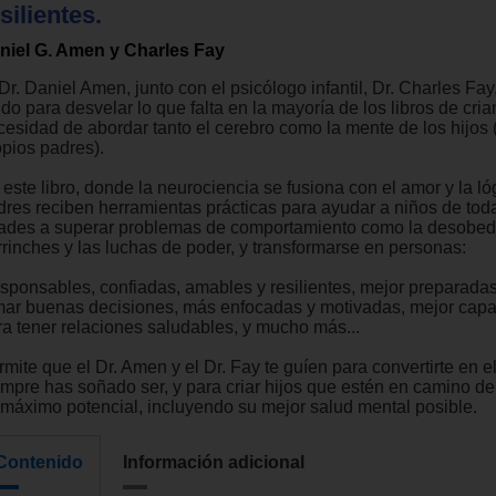
silientes.
niel G. Amen y Charles Fay
Dr. Daniel Amen, junto con el psicólogo infantil, Dr. Charles Fay
do para desvelar lo que falta en la mayoría de los libros de cria
cesidad de abordar tanto el cerebro como la mente de los hijos 
opios padres).
este libro, donde la neurociencia se fusiona con el amor y la lóg
dres reciben herramientas prácticas para ayudar a niños de tod
ades a superar problemas de comportamiento como la desobedi
rrinches y las luchas de poder, y transformarse en personas:
sponsables, confiadas, amables y resilientes, mejor preparada
mar buenas decisiones, más enfocadas y motivadas, mejor capa
ra tener relaciones saludables, y mucho más...
mite que el Dr. Amen y el Dr. Fay te guíen para convertirte en e
empre has soñado ser, y para criar hijos que estén en camino de
 máximo potencial, incluyendo su mejor salud mental posible.
Contenido
Información adicional