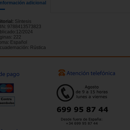
Información adicional
itorial:
Síntesis
BN:
9788413573823
blicado:
12/2024
ginas:
222
ioma:
Español
cuadernación:
Rústica