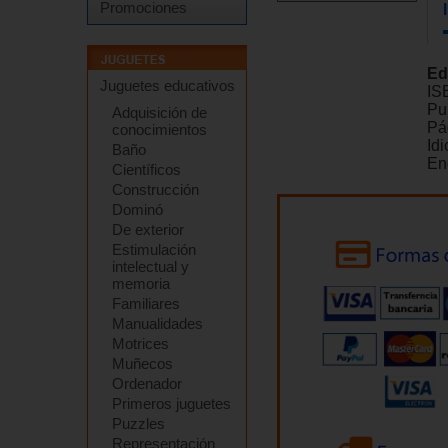
Promociones
Ed
Juguetes educativos
IS
Pu
Adquisición de
Pá
conocimientos
Id
Baño
En
Científicos
Construcción
Dominó
De exterior
Estimulación
intelectual y
memoria
Familiares
Manualidades
Motrices
Muñecos
Ordenador
Primeros juguetes
Puzzles
Representación