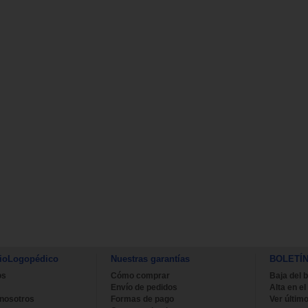
ioLogopédico
Nuestras garantías
BOLETÍ
os
Cómo comprar
Baja del b
Envío de pedidos
Alta en el
 nosotros
Formas de pago
Ver último