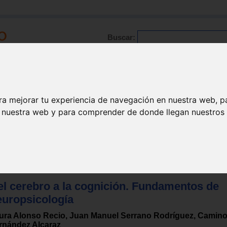
Buscar:
Formación
Directorio
Trabajo
Registro
ra mejorar tu experiencia de navegación en nuestra web, p
n nuestra web y para comprender de donde llegan nuestros v
el cerebro a la cognición. Fundamentos de
europsicología
ura Alonso Recio, Juan Manuel Serrano Rodríguez, Camin
rnández Alcaraz