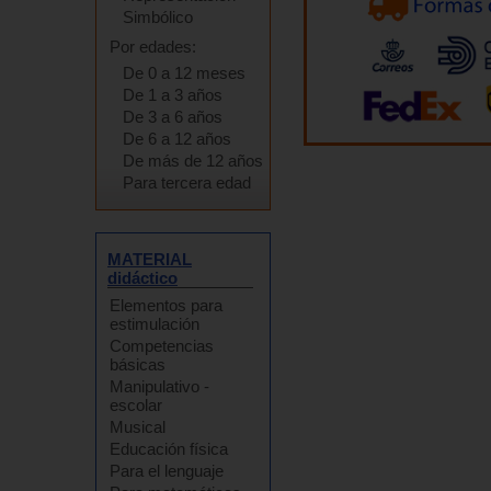
Simbólico
Por edades:
De 0 a 12 meses
De 1 a 3 años
De 3 a 6 años
De 6 a 12 años
De más de 12 años
Para tercera edad
MATERIAL
didáctico
Elementos para
estimulación
Competencias
básicas
Manipulativo -
escolar
Musical
Educación física
Para el lenguaje