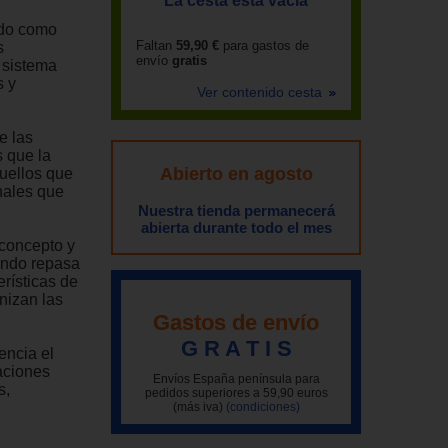
La cesta está vacía
ando como
Faltan
59,90 €
para gastos de
s
envío
gratis
 sistema
s y
Ver contenido cesta
e las
s que la
Abierto en agosto
quellos que
nales que
Nuestra tienda permanecerá
abierta durante todo el mes
 concepto y
undo repasa
erísticas de
nizan las
Gastos de envío
G R A T I S
encia el
raciones
Envíos España península para
s,
pedidos superiores a 59,90 euros
(más iva)
(condiciones)