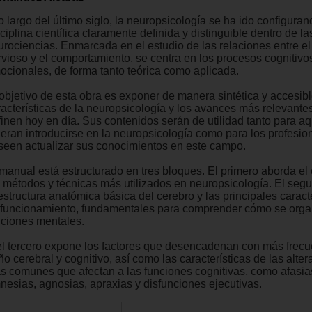
lo largo del último siglo, la neuropsicología se ha ido configur
ciplina científica claramente definida y distinguible dentro de la
urociencias. Enmarcada en el estudio de las relaciones entre el
rvioso y el comportamiento, se centra en los procesos cognitivo
ocionales, de forma tanto teórica como aplicada.
 objetivo de esta obra es exponer de manera sintética y accesibl
racterísticas de la neuropsicología y los avances más relevante
finen hoy en día. Sus contenidos serán de utilidad tanto para a
ieran introducirse en la neuropsicología como para los profesio
seen actualizar sus conocimientos en este campo.
 manual está estructurado en tres bloques. El primero aborda el
s métodos y técnicas más utilizados en neuropsicología. El seg
estructura anatómica básica del cerebro y las principales caract
 funcionamiento, fundamentales para comprender cómo se orga
nciones mentales.
el tercero expone los factores que desencadenan con más frecu
o cerebral y cognitivo, así como las características de las alte
s comunes que afectan a las funciones cognitivas, como afasia
nesias, agnosias, apraxias y disfunciones ejecutivas.