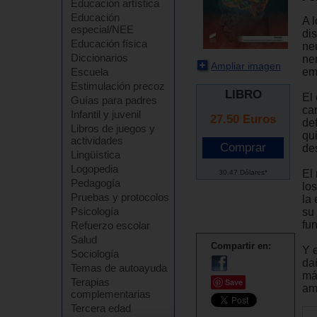
Educación artística
Educación
A 
especial/NEE
dis
Educación física
ne
Diccionarios
ne
Ampliar imagen
em
Escuela
Estimulación precoz
LIBRO
El
Guías para padres
ca
Infantil y juvenil
27.50
Euros
de
Libros de juegos y
qu
actividades
de
Lingüística
Logopedia
El
30.47 Dólares*
Pedagogía
lo
Pruebas y protocolos
la 
Psicología
su
fu
Refuerzo escolar
Salud
Compartir en:
Y 
Sociología
dañ
Temas de autoayuda
má
Terapias
Save
am
complementarias
Tercera edad