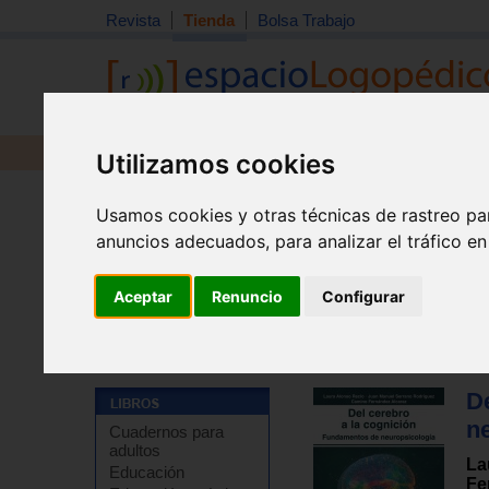
Revista
Tienda
Bolsa Trabajo
Revista
Libros
Material
Juguetes
Utilizamos cookies
Usamos cookies y otras técnicas de rastreo pa
anuncios adecuados, para analizar el tráfico e
Aceptar
Renuncio
Configurar
Tienda
>
Libros
>
Psicología
>
Psicologia cognitiva
D
n
Cuadernos para
adultos
La
Educación
Fe