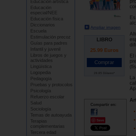
pro
Educación artística
co
Educación
especial/NEE
Es
Educación física
alc
Diccionarios
Ampliar imagen
Escuela
Al
Estimulación precoz
LIBRO
es
Guías para padres
di
Infantil y juvenil
25.99
Euros
Libros de juegos y
El
actividades
pr
Lingüística
(fí
Logopedia
28.85 Dólares*
La
Pedagogía
ca
Pruebas y protocolos
Ap
Psicología
Refuerzo escolar
Ar
Salud
Compartir en:
Sociología
Temas de autoayuda
Save
Terapias
complementarias
Tercera edad