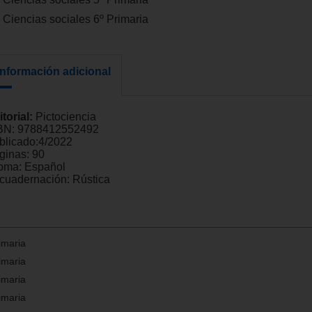
Ciencias sociales 6º Primaria
Información adicional
itorial:
Pictociencia
BN:
9788412552492
blicado:
4/2022
ginas:
90
ioma:
Español
cuadernación:
Rústica
imaria
imaria
imaria
imaria