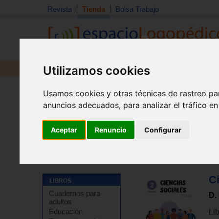
Revista
Tienda
Bolsa Trabajo
Utilizamos cookies
Revista
Libros
Material
Juguetes
Usamos cookies y otras técnicas de rastreo pa
anuncios adecuados, para analizar el tráfico e
Aceptar
Renuncio
Configurar
Tienda
>
Libros
>
Refuerzo escolar
>
Adaptaciones cur
Ci
Cuadernos para
D.
adultos
Educación
Li