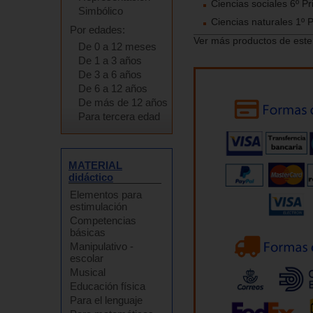
Ciencias sociales 6º Pr
Simbólico
Ciencias naturales 1º 
Por edades:
Ver más productos de este
De 0 a 12 meses
De 1 a 3 años
De 3 a 6 años
De 6 a 12 años
De más de 12 años
Para tercera edad
MATERIAL
didáctico
Elementos para
estimulación
Competencias
básicas
Manipulativo -
escolar
Musical
Educación física
Para el lenguaje