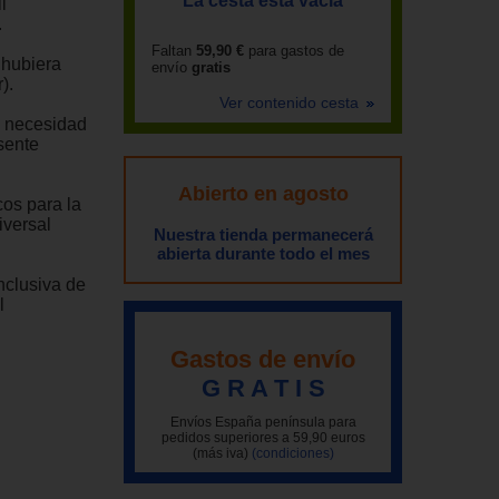
La cesta está vacía
l
.
Faltan
59,90 €
para gastos de
 hubiera
envío
gratis
).
Ver contenido cesta
n necesidad
sente
Abierto en agosto
cos para la
iversal
Nuestra tienda permanecerá
abierta durante todo el mes
nclusiva de
l
Gastos de envío
G R A T I S
Envíos España península para
pedidos superiores a 59,90 euros
(más iva)
(condiciones)