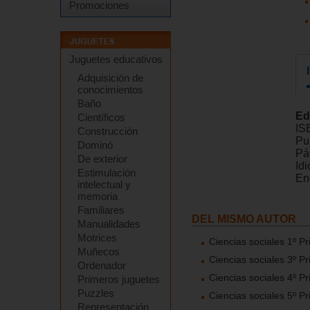
Promociones
Juguetes educativos
Adquisición de
conocimientos
Baño
Ed
Científicos
IS
Construcción
Pu
Dominó
Pá
De exterior
Id
Estimulación
En
intelectual y
memoria
Familiares
DEL MISMO AUTOR
Manualidades
Motrices
Ciencias sociales 1º Pr
Muñecos
Ciencias sociales 3º Pr
Ordenador
Ciencias sociales 4º Pr
Primeros juguetes
Puzzles
Ciencias sociales 5º Pr
Representación