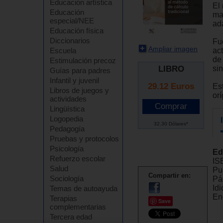
Educación artística
El
Educación
ma
especial/NEE
ad
Educación física
Diccionarios
Fu
Ampliar imagen
ac
Escuela
de
Estimulación precoz
LIBRO
si
Guías para padres
Infantil y juvenil
29.12
Euros
Es
Libros de juegos y
or
actividades
Lingüística
Logopedia
32.30 Dólares*
Pedagogía
Pruebas y protocolos
Psicología
Ed
Refuerzo escolar
IS
Salud
Pu
Compartir en:
Sociología
Pá
Id
Temas de autoayuda
En
Terapias
Save
complementarias
Tercera edad