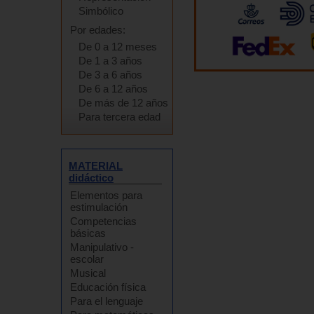
Simbólico
Por edades:
De 0 a 12 meses
De 1 a 3 años
De 3 a 6 años
De 6 a 12 años
De más de 12 años
Para tercera edad
MATERIAL
didáctico
Elementos para
estimulación
Competencias
básicas
Manipulativo -
escolar
Musical
Educación física
Para el lenguaje