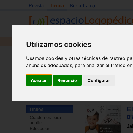
Revista
Tienda
Bolsa Trabajo
Revista
Libros
Material
Juguetes
Utilizamos cookies
Usamos cookies y otras técnicas de rastreo pa
anuncios adecuados, para analizar el tráfico e
Aceptar
Renuncio
Configurar
Tienda
>
Libros
>
Pedagogía
>
Matemáticas
E
tr
Cuadernos para
adultos
Ja
Educación