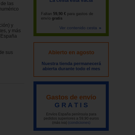
La cesta está vacía
 de las
 numérico
Faltan
59,90 €
para gastos de
envío
gratis
ción) y
Ver contenido cesta
tes, y más
n España
Abierto en agosto
sde sus
Nuestra tienda permanecerá
abierta durante todo el mes
Gastos de envío
G R A T I S
Envíos España península para
pedidos superiores a 59,90 euros
(más iva)
(condiciones)