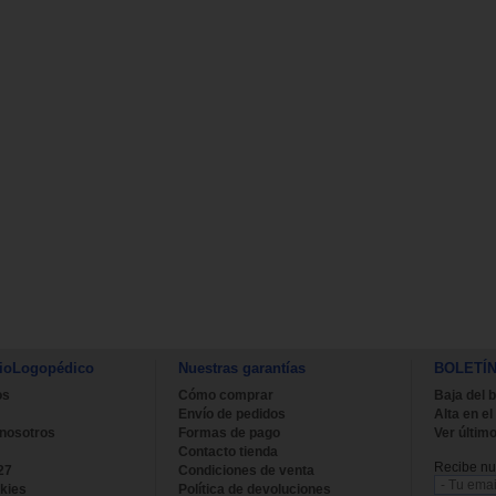
ioLogopédico
Nuestras garantías
BOLETÍ
os
Cómo comprar
Baja del b
Envío de pedidos
Alta en el
 nosotros
Formas de pago
Ver último
Contacto tienda
Recibe nue
27
Condiciones de venta
kies
Política de devoluciones