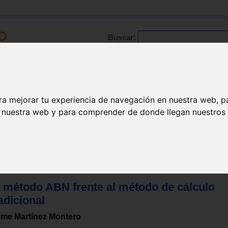
Buscar:
Formación
Directorio
Trabajo
Registro
ra mejorar tu experiencia de navegación en nuestra web, p
n nuestra web y para comprender de donde llegan nuestros v
l método ABN frente al método de cálculo
adicional
ime Martínez Montero