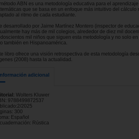
 método ABN es una metodología educativa para el aprendizaje
temáticas que se basa en un enfoque más intuitivo del cálculo
aptado al ritmo de cada estudiante.
e desarrollado por Jaime Martínez Montero (inspector de educa
tualmente hay más de mil colegios, alrededor de diez mil docen
 doscientos mil niños que siguen esta metodología y no solo e
no también en Hispanoamérica.
te libro ofrece una visión retrospectiva de esta metodología de
ígenes (2008) hasta la actualidad.
Información adicional
itorial:
Wolters Kluwer
BN:
9788499872537
blicado:
2/2025
ginas:
300
ioma:
Español
cuadernación:
Rústica