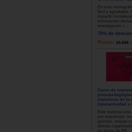
En esta monografí
fácil y agradable, 
impartir considera
información deriva
investigación c...
70% de descue
Precio:
16.68€
Curso de interve
psicopedagógica
trastornos de la 
hiperactividad e 
Este material esta
por esquemas, re
guiones, mapas c
demás organizador
en forma de PR...