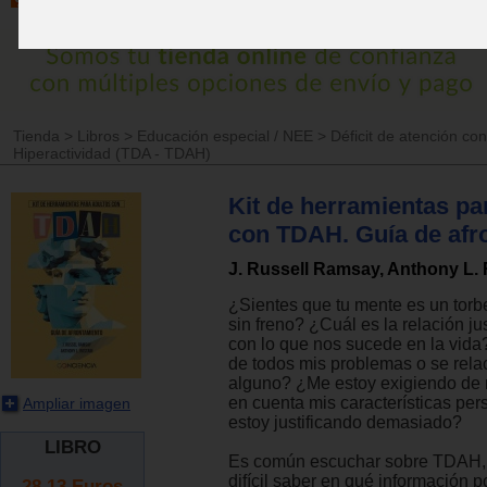
Tienda
>
Libros
>
Educación especial / NEE
>
Déficit de atención con
Hiperactividad (TDA - TDAH)
Kit de herramientas pa
con TDAH. Guía de afr
J. Russell Ramsay, Anthony L. 
¿Sientes que tu mente es un torbe
sin freno? ¿Cuál es la relación j
con lo que nos sucede en la vida
de todos mis problemas o se rela
alguno? ¿Me estoy exigiendo de
en cuenta mis características per
Ampliar imagen
estoy justificando demasiado?
LIBRO
Es común escuchar sobre TDAH, 
difícil saber en qué información 
28.13
Euros