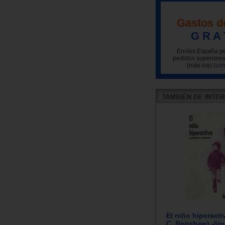
Gastos d
G R A 
Envíos España pe
pedidos superiores
(más iva)
(con
El niño hiperact
C. Renshaw) -liq