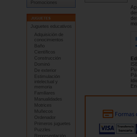
Promociones
Ap
de
des
mo
Juguetes educativos
Adquisición de
conocimientos
Baño
Científicos
Construcción
Ed
Dominó
IS
Pu
De exterior
Pá
Estimulación
Id
intelectual y
En
memoria
Familiares
Manualidades
Motrices
Muñecos
Ordenador
Primeros juguetes
Puzzles
Representación