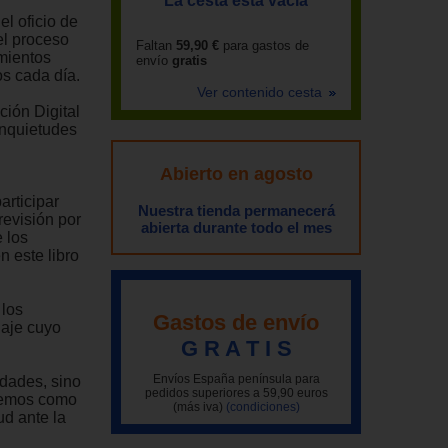
La cesta está vacía
l oficio de
el proceso
Faltan
59,90 €
para gastos de
mientos
envío
gratis
s cada día.
Ver contenido cesta
ión Digital
inquietudes
Abierto en agosto
articipar
Nuestra tienda permanecerá
revisión por
abierta durante todo el mes
 los
n este libro
 los
Gastos de envío
iaje cuyo
G R A T I S
Envíos España península para
idades, sino
pedidos superiores a 59,90 euros
demos como
(más iva)
(condiciones)
ud ante la