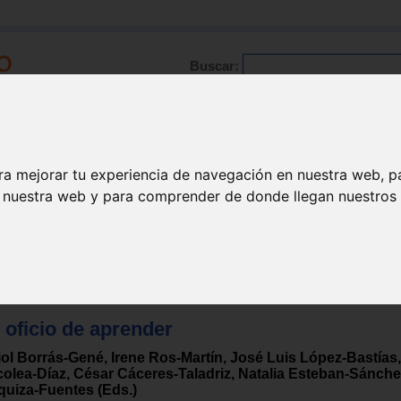
Buscar:
Formación
Directorio
Trabajo
Registro
ra mejorar tu experiencia de navegación en nuestra web, p
n nuestra web y para comprender de donde llegan nuestros v
 oficio de aprender
iol Borrás-Gené, Irene Ros-Martín, José Luis López-Bastía
colea-Díaz, César Cáceres-Taladriz, Natalia Esteban-Sánche
quiza-Fuentes (Eds.)