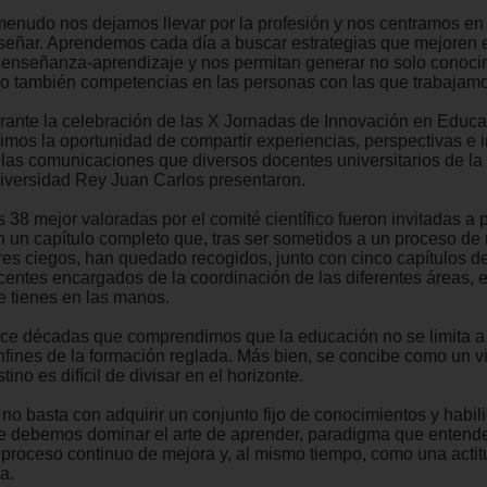
menudo nos dejamos llevar por la profesión y nos centramos en e
señar. Aprendemos cada día a buscar estrategias que mejoren 
 enseñanza-aprendizaje y nos permitan generar no solo conoci
no también competencias en las personas con las que trabajamo
rante la celebración de las X Jornadas de Innovación en Educac
vimos la oportunidad de compartir experiencias, perspectivas e 
 las comunicaciones que diversos docentes universitarios de la
iversidad Rey Juan Carlos presentaron.
 38 mejor valoradas por el comité científico fueron invitadas a p
n un capítulo completo que, tras ser sometidos a un proceso de 
res ciegos, han quedado recogidos, junto con cinco capítulos de
centes encargados de la coordinación de las diferentes áreas, e
e tienes en las manos.
ce décadas que comprendimos que la educación no se limita a
nfines de la formación reglada. Más bien, se concibe como un v
tino es difícil de divisar en el horizonte.
 no basta con adquirir un conjunto fijo de conocimientos y habil
e debemos dominar el arte de aprender, paradigma que enten
 proceso continuo de mejora y, al mismo tiempo, como una actit
a.