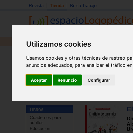
Revista
Tienda
Bolsa Trabajo
Revista
Libros
Material
Juguetes
Utilizamos cookies
Usamos cookies y otras técnicas de rastreo pa
anuncios adecuados, para analizar el tráfico e
Aceptar
Renuncio
Configurar
Tienda
>
Libros
>
Pedagogía
>
Temas varios
El
Cuadernos para
Or
adultos
Al
Educación
Ur