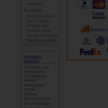
Simbólico
Por edades:
De 0 a 12 meses
De 1 a 3 años
De 3 a 6 años
De 6 a 12 años
De más de 12 años
Para tercera edad
MATERIAL
didáctico
Elementos para
estimulación
Competencias
básicas
Manipulativo -
escolar
Musical
Educación física
Para el lenguaje