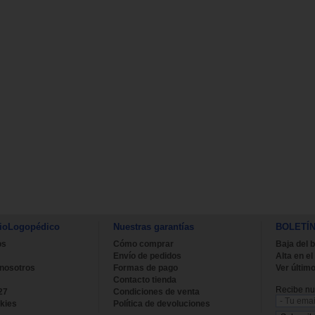
ioLogopédico
Nuestras garantías
BOLETÍ
os
Cómo comprar
Baja del b
Envío de pedidos
Alta en el
 nosotros
Formas de pago
Ver último
Contacto tienda
Recibe nue
27
Condiciones de venta
kies
Política de devoluciones