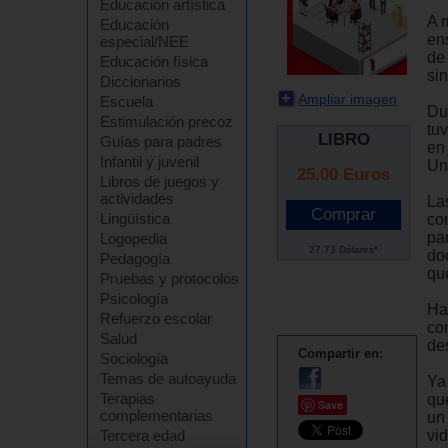
Educación artística
A 
Educación
en
especial/NEE
de
Educación física
si
Diccionarios
Ampliar imagen
Escuela
Du
Estimulación precoz
tu
LIBRO
Guías para padres
en
Infantil y juvenil
Un
25.00
Euros
Libros de juegos y
actividades
Las
Lingüística
co
pa
Logopedia
27.73 Dólares*
do
Pedagogía
qu
Pruebas y protocolos
Psicología
Ha
Refuerzo escolar
co
Salud
des
Compartir en:
Sociología
Temas de autoayuda
Ya
Terapias
qu
Save
complementarias
un
vid
Tercera edad