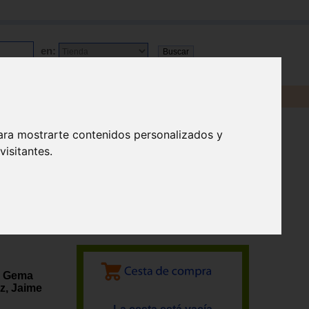
en:
ara mostrarte contenidos personalizados y
isitantes.
s, Gema
z, Jaime