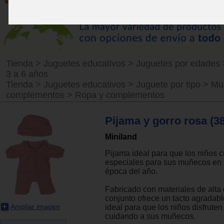
Tienda
>
Juguetes educativos
>
Juguetes por edades
3 a 6 años
Tienda
>
Juguetes educativos
>
Juguete por tipo
>
Mu
complementos
>
Ropa y complementos
Pijama y gorro rosa (3
Miniland
Pijama ideal para que los niños c
especiales para sus muñecos en 
época del año.
Fabricado con materiales de alta 
conjunto ofrece un tacto agradab
Ampliar imagen
ideal para que los niños disfruten
cuidando a sus muñecos.