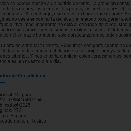
vida se parece mucho a un partido de tenis. La atención constant
ir de los golpes, las alegrías, las penas, las frustraciones, el l
a y otra vez. Sin embargo, este no es un libro sobre deporte. En
ginas no vas a encontrar la técnica y el método para ganar a tod
que el rival más importante no está al otro lado de la red, sino 
nudo y sin darnos cuenta, somos nosotros mismos. Y debemos
vir con él en paz y harmonía: solo así alcanzaremos todo nuestro
 El arte de entrenar tu mente, Pepe Imaz comparte cuanto ha d
as toda una vida dedicada al deporte, a la competición y a la fo
venes talentos. Y nos enseña a aplicar estos conocimientos, senc
nciales, en nuestro día a día.
Información adicional
itorial:
Vergara
BN:
9788410467194
blicado:
6/2025
ginas:
272
ioma:
Español
cuadernación:
Rústica