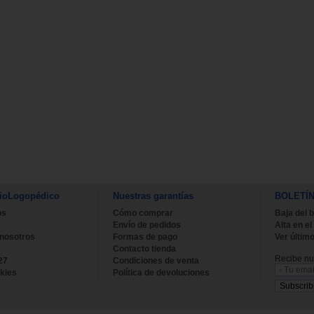
ioLogopédico
Nuestras garantías
BOLETÍ
os
Cómo comprar
Baja del b
Envío de pedidos
Alta en el
 nosotros
Formas de pago
Ver último
Contacto tienda
Recibe nue
27
Condiciones de venta
kies
Política de devoluciones