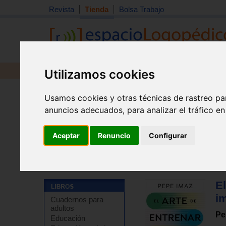
Revista
Tienda
Bolsa Trabajo
Utilizamos cookies
Revista
Libros
Material
Juguetes
Usamos cookies y otras técnicas de rastreo pa
anuncios adecuados, para analizar el tráfico e
Aceptar
Renuncio
Configurar
Tienda
>
Libros
>
Temas de autoayuda
>
Autoayuda - 
El
i
Cuadernos para
adultos
Pe
Educación