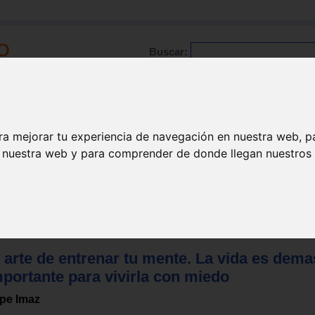
Buscar:
Formación
Directorio
Trabajo
Registro
ra mejorar tu experiencia de navegación en nuestra web, p
n nuestra web y para comprender de donde llegan nuestros v
Superación personal
 arte de entrenar tu mente. La vida es dem
mportante para vivirla con miedo
pe Imaz