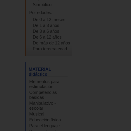
Simbólico
Por edades:
De 0 a 12 meses
De 1 a 3 años
De 3 a 6 años
De 6 a 12 años
De más de 12 años
Para tercera edad
MATERIAL
didáctico
Elementos para
estimulación
Competencias
básicas
Manipulativo -
escolar
Musical
Educación física
Para el lenguaje