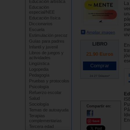
Educación artística
La 
Educación
ven
especial/NEE
un
Educación física
pá
Diccionarios
por
me
Escuela
Ampliar imagen
vi
Estimulación precoz
Guías para padres
LIBRO
En
Infantil y juvenil
tr
Libros de juegos y
21.90
Euros
jó
actividades
ese
Lingüística
Logopedia
Pedagogía
24.27 Dólares*
Pruebas y protocolos
Psicología
Refuerzo escolar
Ed
Salud
IS
Sociología
Pu
Compartir en:
Pá
Temas de autoayuda
Id
Terapias
En
complementarias
Save
Tercera edad