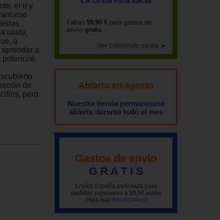
La cesta está vacía
e, el ir y
evantarse
Faltan
59,90 €
para gastos de
 estas
envío
gratis
a costa,
que, a
Ver contenido cesta
 aprender a
 potencial.
escubierto
Abierto en agosto
rmación de
illos, pero
Nuestra tienda permanecerá
abierta durante todo el mes
Gastos de envío
G R A T I S
Envíos España península para
pedidos superiores a 59,90 euros
(más iva)
(condiciones)