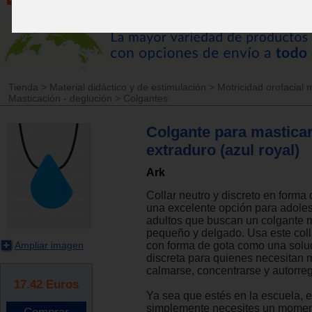
Tienda
>
Material didáctico y de estimulación
>
Motricidad orofacial 
Masticación - deglución
>
Colgantes
Colgante para masticar
extraduro (azul royal)
Ark
Collar neutro y discreto en forma 
una excelente opción para adole
adultos que buscan un colgante 
pequeño y delgado. Usa este coll
Ampliar imagen
con forma de gota como una solu
discreta para quienes necesitan 
calmarse, concentrarse y autorreg
17.42
Euros
Ya sea que estés en la escuela, e
simplemente necesites un momen