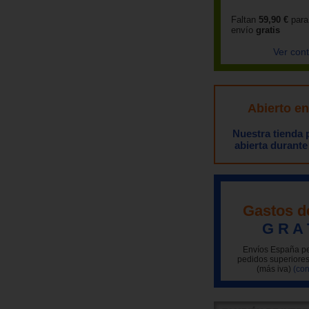
Faltan
59,90 €
para
envío
gratis
Ver con
Abierto e
Nuestra tienda
abierta durante
Gastos d
G R A 
Envíos España pe
pedidos superiores
(más iva)
(con