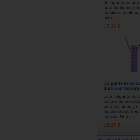
de lágrima es una 
para cualquier ne
masticar: úselo par
estré...
17.42 €
Colgante brick st
duro con textura
Este colgante extr
textura es una sol
para los niños y n
necesidad compul
morder. Una c...
18.27 €
Ver más artículos de 