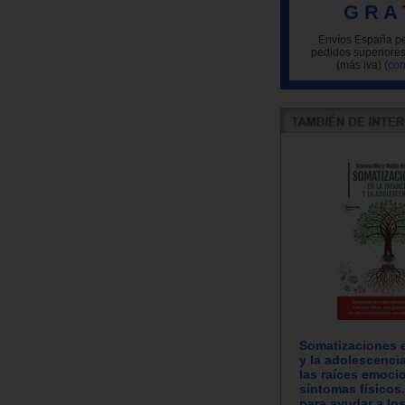
G R A 
Envíos España pe
pedidos superiores
(más iva)
(con
Somatizaciones e
y la adolescenc
las raíces emoci
síntomas físicos
para ayudar a lo