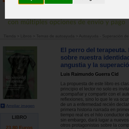
Tienda
>
Libros
>
Temas de autoayuda
>
Autoayuda - Superación d
El perro del terapeuta.
sobre nuestra identidad
angustia y la superaci
Luis Raimundo Guerra Cid
La propuesta de este libro es clar
principio el lector no solo es invit
acompañar y compartir con el aut
reflexiones, sino lo que le va ocur
de un a enfermedad recién decla
Ampliar imagen
primera historia narrada en prime
tiempo real es el hilo conductor de
LIBRO
sin embargo, dará lugar a nuevos
otros protagonistas sobre la com
23.80
Euros