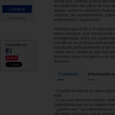
social que vivimos acerca del male
incertidumbre del oficio de vivir
relatos sobre lo cotidiano: histori
rechazo, de incomprensión, sufri
26.40 Dólares*
enfermedad y superación.
Historias que al fin y al cabo so
todos nosotros. Son narraciones 
protagonistas, entre los cuales t
científicos de distintas orientaci
Compartir en:
estudiado profundamente al ser 
como otros científicos que han in
animales como los perros y su rel
Save
humano.
Contenido
Información a
- Cuando la vida te es ajena (par
mal)
- Cada uno tenemos nuestro relat
(adentrándonos en la subjetivida
- ¿Quién soy? La importancia de
identidad (para que así la respete