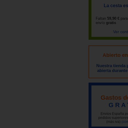
La cesta es
Faltan
59,90 €
para
envío
gratis
Ver con
Abierto e
Nuestra tienda
abierta durante
Gastos d
G R A 
Envíos España pe
pedidos superiores
(más iva)
(con