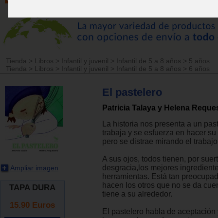
Tienda
>
Libros
>
Infantil y juvenil
>
Infantil de 5 a 8 años
>
5 años
Tienda
>
Libros
>
Infantil y juvenil
>
Infantil de 5 a 8 años
>
6 años
El pastelero
Patricia Talaya y Helena Requ
La historia nos presenta a un pas
trabaja y se esfuerza en hacer su 
pero se distrae mirando el trabaj
A sus ojos, todos tienen, por suer
desgracia,los mejores ingredient
Ampliar imagen
herramientas. Está tan preocupad
hacen los otros que no se da cue
TAPA DURA
tiene a su alrededor.
15.90
Euros
El pastelero habla de aceptación 