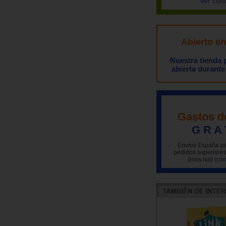
Ver con
Abierto e
Nuestra tienda
abierta durante
Gastos d
G R A 
Envíos España pe
pedidos superiores
(más iva)
(con