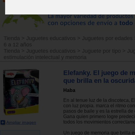
Tienda
>
Juguetes educativos
>
Juguetes por edades
6 a 12 años
Tienda
>
Juguetes educativos
>
Juguete por tipo
>
Ju
estimulación intelectual y memoria
Elefanky. El juego de 
que brilla en la oscuri
Haba
En al tenue luz de la discoteca, El
con luz propia. marca el ritmo con
pasos de baile y es la estrella de 
Gana quien primero logre predeci
todos los movimientos correctame
Ampliar imagen
Un juego de memoria que brilla e