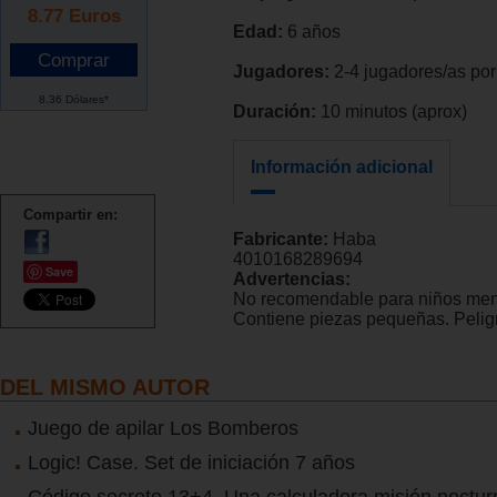
8.77
Euros
Edad:
6 años
Jugadores:
2-4 jugadores/as por
8.36 Dólares*
Duración:
10 minutos (aprox)
Información adicional
Compartir en:
Fabricante:
Haba
4010168289694
Save
Advertencias:
No recomendable para niños men
Contiene piezas pequeñas. Peligr
DEL MISMO AUTOR
Juego de apilar Los Bomberos
Logic! Case. Set de iniciación 7 años
Código secreto 13+4. Una calculadora misión noctur