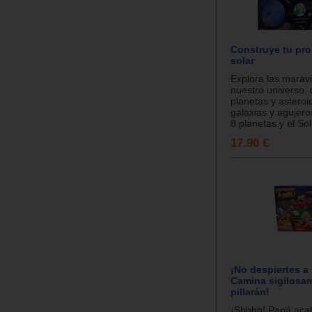
Construye tu pro
solar
Explora las maravi
nuestro universo,
planetas y asteroi
galaxias y agujer
8 planetas y el Sol.
17.90 €
¡No despiertes a
Camina sigilosam
pillarán!
¡Shhhh! Papá aca