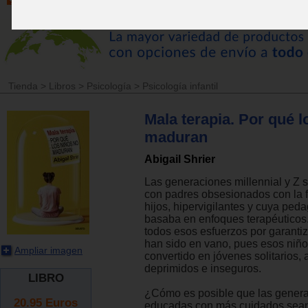
Tienda
>
Libros
>
Psicología
>
Psicología infantil
Mala terapia. Por qué l
maduran
Abigail Shrier
Las generaciones millennial y Z 
con padres obsesionados con la f
hijos, hipervigilantes y cuya ped
basaba en enfoques terapéuticos
todos esos esfuerzos por garantiz
han sido en vano, pues esos niñ
Ampliar imagen
convertido en jóvenes solitarios, 
deprimidos e inseguros.
LIBRO
¿Cómo es posible que las gener
20.95
Euros
educadas con más cuidados sea