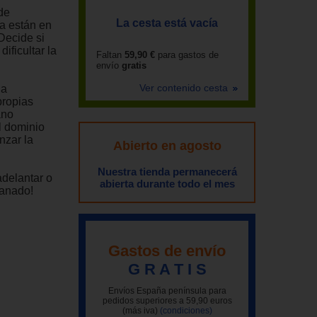
de
La cesta está vacía
ya están en
Decide si
ificultar la
Faltan
59,90 €
para gastos de
envío
gratis
Ver contenido cesta
 a
propias
ano
l dominio
nzar la
Abierto en agosto
Nuestra tienda permanecerá
adelantar o
abierta durante todo el mes
ganado!
Gastos de envío
G R A T I S
Envíos España península para
pedidos superiores a 59,90 euros
(más iva)
(condiciones)