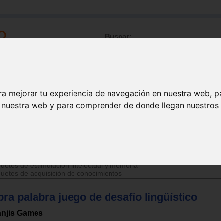
Buscar:
Formación
Directorio
Trabajo
Registro
ra mejorar tu experiencia de navegación en nuestra web, p
n nuestra web y para comprender de donde llegan nuestros v
>
Juguetes de 6 a 12 años
uetes de estimulación intelectual y memoria
uetes de adquisición de conocimientos
ra palabra juego de desafío lingüístico
anjis Games