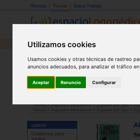
Revista
Tienda
Bolsa Trabajo
Utilizamos cookies
Revista
Libros
Material
Juguetes
Usamos cookies y otras técnicas de rastreo pa
anuncios adecuados, para analizar el tráfico e
Aceptar
Renuncio
Configurar
Tienda
>
Juguetes educativos
>
Juguetes por edades
Tienda
>
Juguetes educativos
>
Juguete por tipo
>
Jug
Tienda
>
Juguetes educativos
>
Juguete por tipo
>
Jug
Ab
Cuadernos para
Tr
adultos