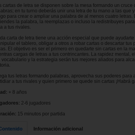
s cartas de letra se disponen sobre la mesa formando un cruce 
labras; en tu turno deberás unir una letra de tu mano a las que 
ego para crear o ampliar una palabra de al menos cuatro letras. 
iendes la palabra, la reemplazas o incluso la redistribuyes para d
a a tus rivales.
da carta de letra tiene una acción especial que puede ayudarte
ipular el tablero, obligar a otros a robar cartas o descartar tus 
ras. El objetivo es ser el primero en quedarte sin cartas en la m
ntras cargas de letras a tus contrincantes. La rapidez mental, e
 vocabulario y la estrategia serán tus mejores aliados para alca
toria.
ega tus letras formando palabras, aprovecha sus poderes para 
tidiar a tus rivales y quien primero se quede sin cartas ¡Habrá 
ad:
+ 8 años
gadores:
2-6 jugadores
ración:
15 minutos por partida
Contenido
Información adicional