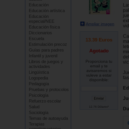
Educación
La
pa
Educación artística
ju
Educación
ext
especial/NEE
Ampliar imagen
vid
Educación física
Diccionarios
Ca
Escuela
13.39
Euros
man
Estimulación precoz
let
Guías para padres
Agotado
mie
Infantil y juvenil
del
Proporciona tu
Libros de juegos y
vic
email y te
actividades
avisaremos si
Lingüística
Ju
vuleve a estar
fas
Logopedia
disponible:
Pedagogía
Ed
Pruebas y protocolos
Psicología
Ju
Refuerzo escolar
Salud
12.76 Dólares*
Du
Sociología
Temas de autoayuda
Terapias
complementarias