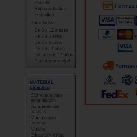
Puzzles
Representación
Simbólico
Por edades:
De 0 a 12 meses
De 1 a 3 años
De 3 a 6 años
De 6 a 12 años
De más de 12 años
Para tercera edad
MATERIAL
didáctico
Elementos para
estimulación
Competencias
básicas
Manipulativo -
escolar
Musical
Educación física