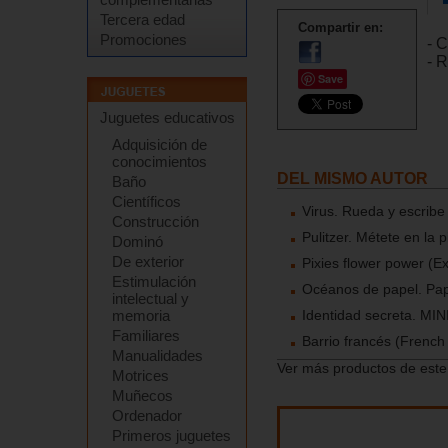
Tercera edad
Compartir en:
Promociones
- C
- 
Save
Juguetes educativos
Adquisición de
conocimientos
DEL MISMO AUTOR
Baño
Científicos
Virus. Rueda y escribe
Construcción
Pulitzer. Métete en la p
Dominó
De exterior
Pixies flower power (E
Estimulación
Océanos de papel. Pape
intelectual y
Identidad secreta. MINI
memoria
Familiares
Barrio francés (French
Manualidades
Ver más productos de este
Motrices
Muñecos
Ordenador
Primeros juguetes