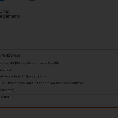
artas
Reglamento
 (Roll&Write)
iel de un periodista de investigación
xpansión)
lillos a la mar (Expansión)
 ¡Utiliza iconos para describir personajes icónicos!
 Quarter)
 autor