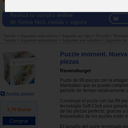
Tienda
>
Juguetes educativos
>
Juguete por tipo
>
Puzzles / Rompe
Tienda
>
Juguetes educativos
>
Juguetes por edades
>
Juguetes de
Puzzle moment. Nueva 
piezas
Ravensburger
Puzle de 99 piezas con la imagen
Manhattan que se puede complet
período de tiempo relativamente c
Ampliar imagen
Construye el puzle con las 99 pi
tecnología Soft-Click para garant
3.70
Euros
de las piezas perfecto, gracias a 
troquelados de los puzles están 
El tamaño del puzle terminado es