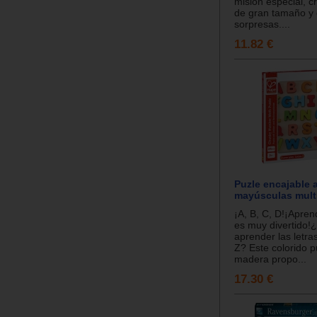
misión especial, c
de gran tamaño y
sorpresas....
11.82 €
Puzle encajable 
mayúsculas mult
¡A, B, C, D!¡Apren
es muy divertido!
aprender las letras
Z? Este colorido p
madera propo...
17.30 €