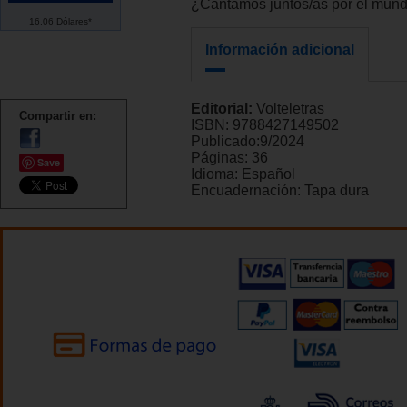
¿Cantamos juntos/as por el mun
16.06 Dólares*
Información adicional
Editorial:
Volteletras
Compartir en:
ISBN:
9788427149502
Publicado:
9/2024
Páginas:
36
Save
Idioma:
Español
Encuadernación:
Tapa dura