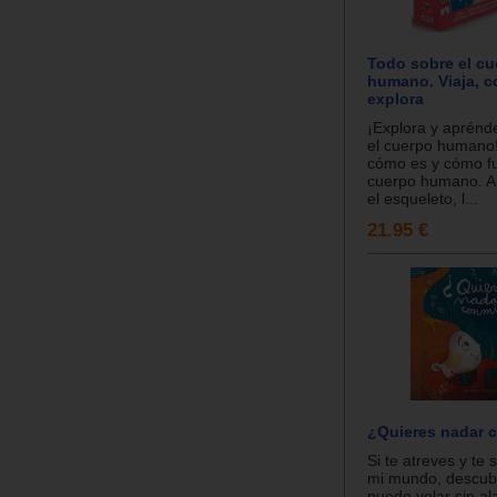
Todo sobre el cu
humano. Viaja, c
explora
¡Explora y aprénd
el cuerpo humano
cómo es y cómo fu
cuerpo humano. A
el esqueleto, l...
21.95 €
¿Quieres nadar 
Si te atreves y te
mi mundo, descubr
puede volar sin al