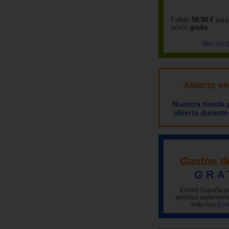
Faltan
59,90 €
para
envío
gratis
Ver con
Abierto e
Nuestra tienda
abierta durante
Gastos d
G R A 
Envíos España pe
pedidos superiores
(más iva)
(con