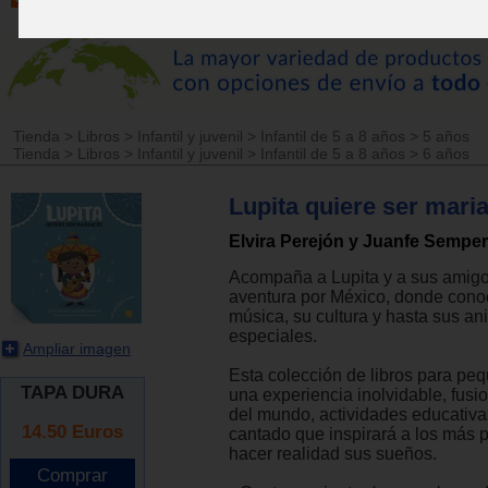
Tienda
>
Libros
>
Infantil y juvenil
>
Infantil de 5 a 8 años
>
5 años
Tienda
>
Libros
>
Infantil y juvenil
>
Infantil de 5 a 8 años
>
6 años
Lupita quiere ser mari
Elvira Perejón y Juanfe Sempe
Acompaña a Lupita y a sus amigo
aventura por México, donde cono
música, su cultura y hasta sus a
especiales.
Ampliar imagen
Esta colección de libros para pe
TAPA DURA
una experiencia inolvidable, fus
del mundo, actividades educativa
14.50
Euros
cantado que inspirará a los más
hacer realidad sus sueños.