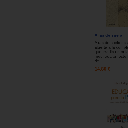
A ras de suelo
A ras de suelo es
abierta a la comple
que irradia un aula
mostrada en este l
de...
14.80 €