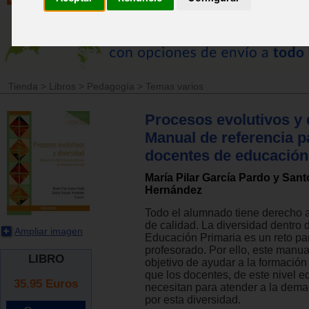
Tienda
>
Libros
>
Pedagogía
>
Temas varios
Procesos evolutivos y 
Manual de referencia p
docentes de educación
María Pilar García Pardo y San
Hernández
Todo el alumnado tiene derecho 
de calidad. La diversidad dentro 
Ampliar imagen
Educación Primaria es un reto pa
profesorado. Por ello, este manual
LIBRO
objetivo de ayudar a la formación
que los docentes, de este nivel e
35.95
Euros
necesitan para atender a la dem
por esta diversidad.