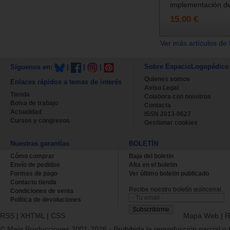
implementación de 
15.00 €
Ver más artículos de 
Sobre EspacioLogopédico
Síguenos en:
|
|
|
Quienes somos
Enlaces rápidos a temas de interés
Aviso Legal
Tienda
Colabora con nosotros
Bolsa de trabajo
Contacta
Actualidad
ISSN 2013-0627
Cursos y congresos
Gestionar cookies
Nuestras garantías
BOLETÍN
Cómo comprar
Baja del boletin
Envío de pedidos
Alta en el boletin
Formas de pago
Ver último boletin publicado
Contacto tienda
Recibe nuestro boletín quincenal.
Condiciones de venta
Política de devoluciones
RSS
|
XHTML
|
CSS
Mapa Web
|
R
© Majo Producciones 2001-2026
- Prohibida la reproducción parcial o t