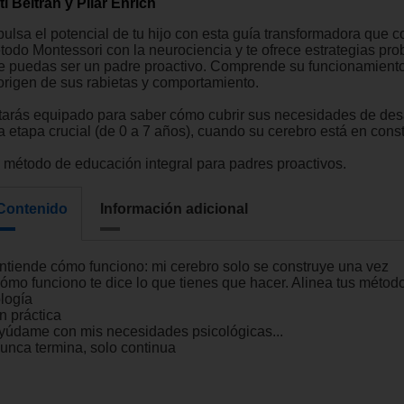
ti Beltrán y Pilar Enrich
pulsa el potencial de tu hijo con esta guía transformadora que 
todo Montessori con la neurociencia y te ofrece estrategias pr
e puedas ser un padre proactivo. Comprende su funcionamiento
 origen de sus rabietas y comportamiento.
tarás equipado para saber cómo cubrir sus necesidades de desa
a etapa crucial (de 0 a 7 años), cuando su cerebro está en cons
 método de educación integral para padres proactivos.
Contenido
Información adicional
Entiende cómo funciono: mi cerebro solo se construye una vez
Cómo funciono te dice lo que tienes que hacer. Alinea tus métod
ología
n práctica
Ayúdame con mis necesidades psicológicas...
Nunca termina, solo continua