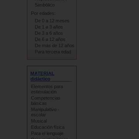
Simbólico
Por edades:
De 0 a 12 meses
De 1 a 3 años
De 3 a 6 años
De 6 a 12 años
De más de 12 años
Para tercera edad
MATERIAL
didáctico
Elementos para
estimulación
Competencias
básicas
Manipulativo -
escolar
Musical
Educación física
Para el lenguaje