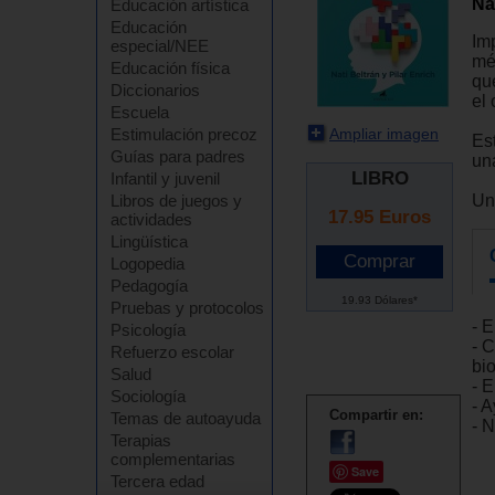
Na
Educación artística
Educación
Im
especial/NEE
mé
Educación física
qu
Diccionarios
el
Escuela
Ampliar imagen
Estimulación precoz
Es
Guías para padres
un
LIBRO
Infantil y juvenil
Un
Libros de juegos y
17.95
Euros
actividades
Lingüística
Logopedia
Pedagogía
19.93 Dólares*
Pruebas y protocolos
- 
Psicología
- 
Refuerzo escolar
bi
Salud
- E
Sociología
- 
Compartir en:
Temas de autoayuda
- 
Terapias
complementarias
Save
Tercera edad