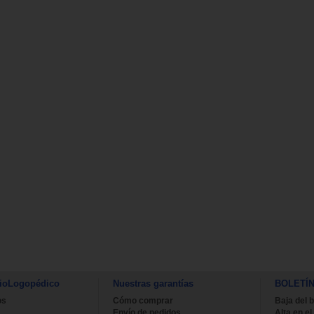
ioLogopédico
Nuestras garantías
BOLETÍ
os
Cómo comprar
Baja del b
Envío de pedidos
Alta en el