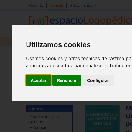
Revista
Tienda
Bolsa Trabajo
Revista
Libros
Material
Juguetes
Utilizamos cookies
Usamos cookies y otras técnicas de rastreo pa
anuncios adecuados, para analizar el tráfico e
Aceptar
Renuncio
Configurar
Tienda
>
Libros
>
Guías para padres
>
Primeros años 
M
U
Cuadernos para
adultos
p
Educación