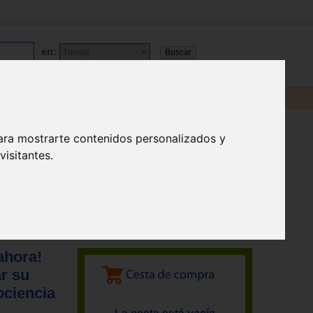
en:
ara mostrarte contenidos personalizados y
isitantes.
ahora!
r su
ociencia