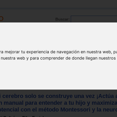
Buscar:
Formación
Directorio
Trabajo
Registro
ra mejorar tu experiencia de navegación en nuestra web, p
n nuestra web y para comprender de donde llegan nuestros v
del niño
i cerebro solo se construye una vez ¡Actúa 
n manual para entender a tu hijo y maximiza
otencial con el método Montessori y la neur