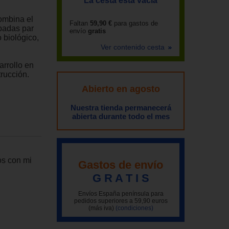
La cesta está vacía
combina el
Faltan
59,90 €
para gastos de
obadas par
envío
gratis
 biológico,
Ver contenido cesta
rrollo en
trucción.
Abierto en agosto
Nuestra tienda permanecerá
abierta durante todo el mes
os con mi
Gastos de envío
G R A T I S
Envíos España península para
pedidos superiores a 59,90 euros
(más iva)
(condiciones)