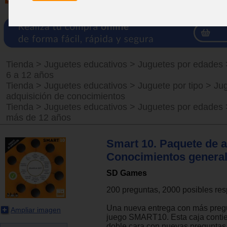
Tienda
>
Juguetes educativos
>
Juguetes por edades
6 a 12 años
Tienda
>
Juguetes educativos
>
Juguete por tipo
>
Ju
adquisición de conocimientos
Tienda
>
Juguetes educativos
>
Juguetes por edades
más de 12 años
Smart 10. Paquete de a
Conocimientos genera
SD Games
200 preguntas, 2000 posibles res
Una nueva entrega con más pregu
Ampliar imagen
juego SMART10. Esta caja contie
doble cara con nuevas preguntas