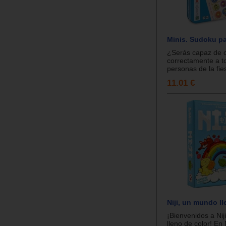
Minis. Sudoku pa
¿Serás capaz de o
correctamente a t
personas de la fies
11.01 €
Niji, un mundo ll
¡Bienvenidos a Ni
lleno de color! En N