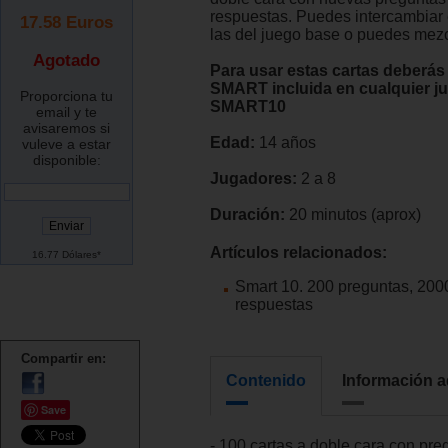
respuestas. Puedes intercambiar 
17.58
Euros
las del juego base o puedes mezc
Agotado
Para usar estas cartas deberás 
SMART incluida en cualquier j
Proporciona tu
SMART10
email y te
avisaremos si
Edad:
14 años
vuleve a estar
disponible:
Jugadores:
2 a 8
Duración:
20 minutos (aprox)
Artículos relacionados:
16.77 Dólares*
Smart 10. 200 preguntas, 200
respuestas
Compartir en:
Contenido
Información a
Save
- 100 cartas a doble cara con pre