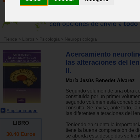
Tienda
>
Libros
>
Psicología
>
Neuropsicología
Acercamiento neuroling
las alteraciones del len
II.
María Jesús Benedet-Alvarez
Segundo volumen de una obra c
constituida por un primer volumen 
segundo volumen está concebido
consulta. Se revisa, ante todo, la
Ampliar imagen
las diferentes alteraciones del le
LIBRO
Teniendo en cuenta la importanci
tiene la buena comprensión de di
30.40
Euros
se aborda ésta desde dos vertien