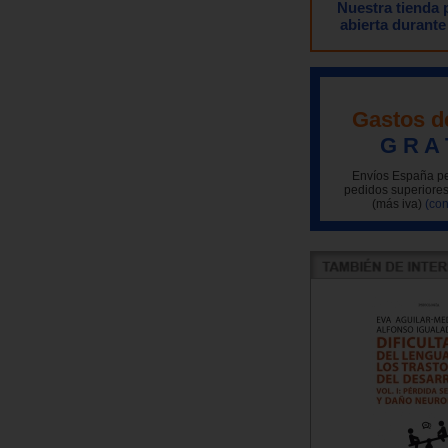
Nuestra tienda
abierta durante
Gastos d
G R A 
Envíos España pe
pedidos superiores
(más iva)
(con