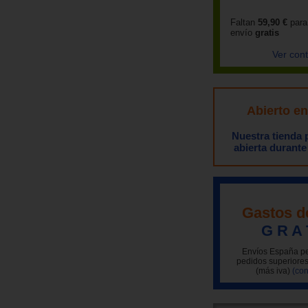
Faltan
59,90 €
para
envío
gratis
Ver con
Abierto e
Nuestra tienda
abierta durante
Gastos d
G R A 
Envíos España pe
pedidos superiores
(más iva)
(con