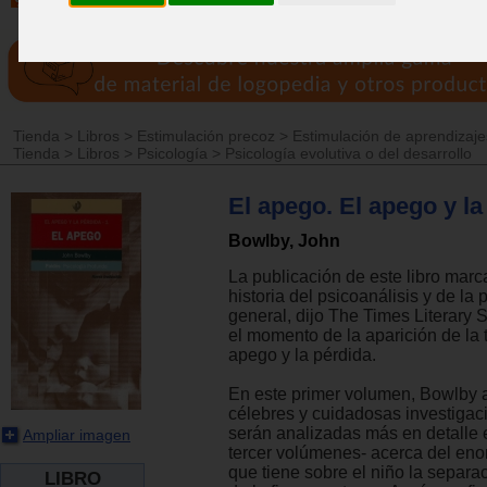
Tienda
>
Libros
>
Estimulación precoz
>
Estimulación de aprendizaj
Tienda
>
Libros
>
Psicología
>
Psicología evolutiva o del desarrollo
El apego. El apego y la
Bowlby, John
La publicación de este libro marca
historia del psicoanálisis y de la 
general, dijo The Times Literary
el momento de la aparición de la t
apego y la pérdida.
En este primer volumen, Bowlby 
célebres y cuidadosas investigac
serán analizadas más en detalle 
Ampliar imagen
tercer volúmenes- acerca del en
que tiene sobre el niño la separ
LIBRO