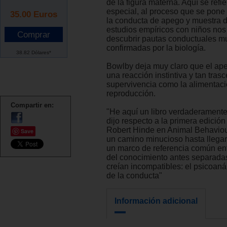
de la figura materna. Aquí se refi
especial, al proceso que se pon
35.00
Euros
la conducta de apego y muestra 
estudios empíricos con niños no
descubrir pautas conductuales m
confirmadas por la biología.
38.82 Dólares*
Bowlby deja muy claro que el a
una reacción instintiva y tan tras
supervivencia como la alimentaci
reproducción.
Compartir en:
"He aquí un libro verdaderamente
dijo respecto a la primera edición
Robert Hinde en Animal Behaviou
Save
un camino minucioso hasta llegar
un marco de referencia común en
del conocimiento antes separada
creían incompatibles: el psicoanál
de la conducta"
Información adicional