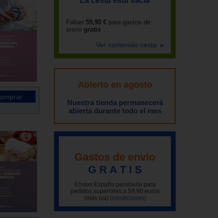
La cesta está vacía
Faltan
59,90 €
para gastos de
envío
gratis
Ver contenido cesta
Abierto en agosto
Nuestra tienda permanecerá
abierta durante todo el mes
Gastos de envío
G R A T I S
Envíos España península para
pedidos superiores a 59,90 euros
(más iva)
(condiciones)