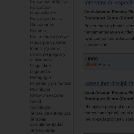
Educación artística
Intervención especí
Educación
José Arizcun Pineda, Pil
especial/NEE
Rodríguez Serna (Coord
Educación física
Diccionarios
Sustentada en bases cientí
Escuela
fundamentadas en evidenci
Estimulación precoz
avances en neurodesarroll
Guías para padres
intervención.
Infantil y juvenil
Libros de juegos y
LIBRO
actividades
30.00
Euros
Lingüística
Logopedia
Pedagogía
Bases interdisciplin
Pruebas y protocolos
Psicología
José Arizcun Pineda, Pil
Refuerzo escolar
Rodríguez Serna (Coord
Salud
El objetivo principal de e
Sociología
marco conceptual, en el qu
Temas de autoayuda
Terapias
neuro-pedagógicas y soci
complementarias
Tercera edad