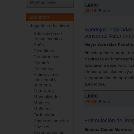
Promociones
LIBRO
30.00
Euros
Juguetes educativos
Bandejas inspiradas 
Adquisición de
sensorial. Autonomí
conocimientos
Baño
Mayte González Fernán
Científicos
En esta primera parte, e
Construcción
inspiradas en Montessori d
Dominó
ayudarán a dejar volar tu 
De exterior
ofrecer a tus alumnos y 
Estimulación
la oportunidad de aprendiz
intelectual y
autonomía.
memoria
Familiares
LIBRO
Manualidades
20.80
Euros
Motrices
Muñecos
Ordenador
Estimulación del len
Primeros juguetes
Puzzles
Susana Casas Martínez
Representación