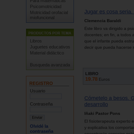
Para matemáticas
Psicomotricidad
Jugar es cosa seria.
Motricidad orofacial
miofuncional
Clemencia Baraldi
Este libro va dirigido a p
docentes; en fin, a todos
Libros
que el infante pueda estru
Juguetes educativos
decir que pueda hacerse r
Material didáctico
Busqueda avanzada
LIBRO
19.78
Euros
REGISTRO
Usuario
Cómetelo a besos. G
Contraseña
desarrollo
Iñaki Pastor Pons
El fisioterapeuta experto 
Olvidé la
y explicativa los comporta
contraseña
encontrarás consejos prác