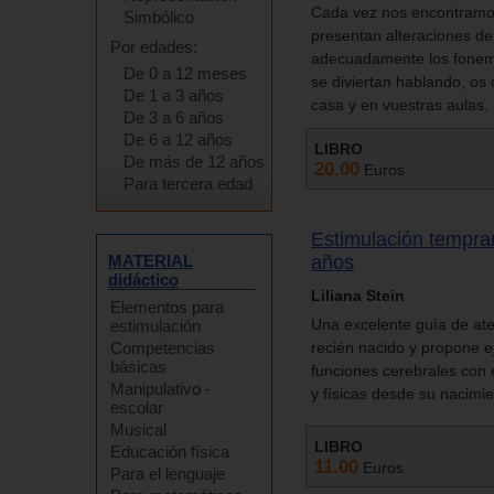
Cada vez nos encontramo
Simbólico
presentan alteraciones del
Por edades:
adecuadamente los fonemas
De 0 a 12 meses
se diviertan hablando, os 
De 1 a 3 años
casa y en vuestras aulas.
De 3 a 6 años
De 6 a 12 años
LIBRO
De más de 12 años
20.00
Euros
Para tercera edad
Estimulación tempra
MATERIAL
años
didáctico
Liliana Stein
Elementos para
Una excelente guía de at
estimulación
Competencias
recién nacido y propone ej
básicas
funciones cerebrales con 
Manipulativo -
y físicas desde su nacimie
escolar
Musical
LIBRO
Educación física
11.00
Euros
Para el lenguaje