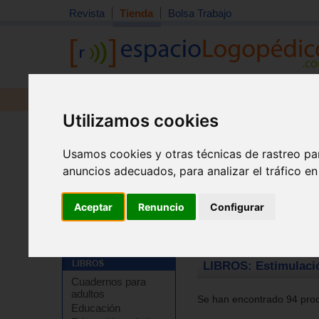
Revista
Tienda
Bolsa Trabajo
Revista
Libros
Material
Juguetes
Utilizamos cookies
Usamos cookies y otras técnicas de rastreo pa
anuncios adecuados, para analizar el tráfico e
Aceptar
Renuncio
Configurar
Tienda
>
Libros
>
Estimulación precoz
>
Estimulación 
LIBROS: Estimulaci
Cuadernos para
adultos
Se han encontrado 94 prod
Educación