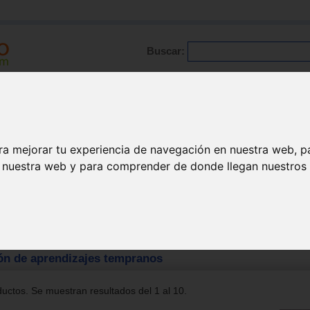
Buscar:
Formación
Directorio
Trabajo
Registro
ra mejorar tu experiencia de navegación en nuestra web, p
n nuestra web y para comprender de donde llegan nuestros v
de aprendizajes tempranos
ón de aprendizajes tempranos
uctos. Se muestran resultados del 1 al 10.