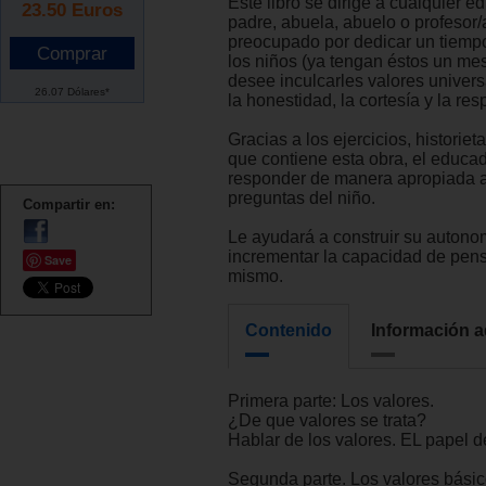
Este libro se dirige a cualquier 
23.50
Euros
padre, abuela, abuelo o profesor/
preocupado por dedicar un tiempo
los niños (ya tengan éstos un mes
desee inculcarles valores univer
26.07 Dólares*
la honestidad, la cortesía y la re
Gracias a los ejercicios, historie
que contiene esta obra, el educa
responder de manera apropiada 
preguntas del niño.
Compartir en:
Le ayudará a construir su autono
incrementar la capacidad de pens
Save
mismo.
Contenido
Información a
Primera parte: Los valores.
¿De que valores se trata?
Hablar de los valores. EL papel de
Segunda parte. Los valores básic