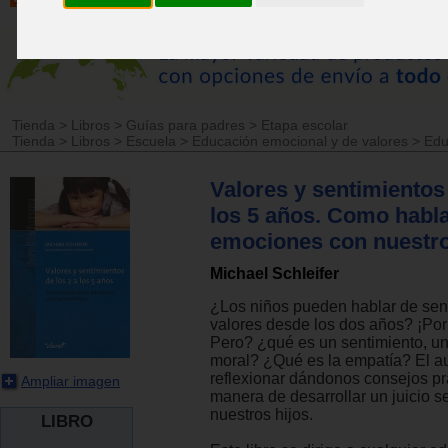
Tienda
>
Libros
>
Guías para padres
>
Etapa escolar
Tienda
>
Libros
>
Escuela
>
Educación emocional y de valores
>
Edu
Valores y sentimientos 
los 5 años. Como habla
emociones con nuestro
Michael Schleifer
¿Los niños pueden hablar de sen
valores desde los dos años? ¡Por
Pero? ¿qué es un sentimiento, un 
moral? ¿Qué es la empatía? El aut
reflexionar dándonos consejos pr
Ampliar imagen
manera de desarrollar un juicio s
nuestros hijos.
LIBRO