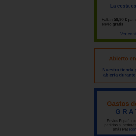
La cesta es
Faltan
59,90 €
para
envío
gratis
Ver con
Abierto e
Nuestra tienda
abierta durante
Gastos d
G R A 
Envíos España pe
pedidos superiores
(más iva)
(con