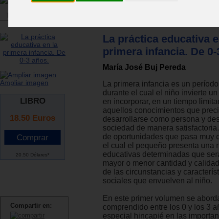
Tienda
>
Libros
>
Pedagogía
>
Temas varios
La práctica educativa e
primera infancia. De 0-
María José Buj Pereda
Ampliar imagen
La primera infancia es un períod
durante el cual el niño invierte u
LIBRO
en incorporar, en un tiempo limita
aquellos conocimientos que prec
18.50
Euros
desarrollarse como persona y de
sociedad de manera satisfactoria
de oportunidades que pasa muy d
el cual el pequeño presenta una
educativas determinadas que será
20.50 Dólares*
mayor o menor cantidad y calida
de las circunstancias y caracterís
sociales que envuelven al niño.
En este primer volumen se aborda
Compartir en:
comprendido entre los 0 y los 3 
especial hincapié en las importa