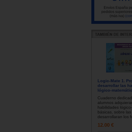
Envíos España pe
pedidos superiores
(más iva)
(con
Logic-Mate 1. Pr
desarrollar las h
lógico-matemáti
Cuaderno dedicad
alumnos adquiera
habilidades lógic
básicas, sobre las
desarrollaran los fu
12.00 €