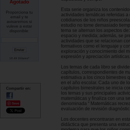
Agotado
Esta serie organiza los contenido
Proporciona tu
actividades temáticas referidas a
email y te
cotidianos de los niños preescola
avisaremos si
estudio no tome demasiado tiem
vuleve a estar
tema se alternan los aspectos de
disponible:
espacio y medida; además, se pr
actividades que se relacionan co
formativos como el lenguaje y co
exploración y conocimiento del 
expresión y apreciación artísticas,
18.49 Dólares*
Los temas de cada libro se divide
capítulos, correspondientes de m
estimativa a los cinco bimestres 
en el año escolar. Cada uno de lo
capítulos bimestrales se inicia co
Compartir en:
los temas y sus principales activ
matemáticas y finaliza con una s
Save
denominada “ Matemáticas recreat
evaluación de revisión diagnóstic
Los docentes encontraran en esta
didáctica que presenta una estruct
moderna para que los niños cons