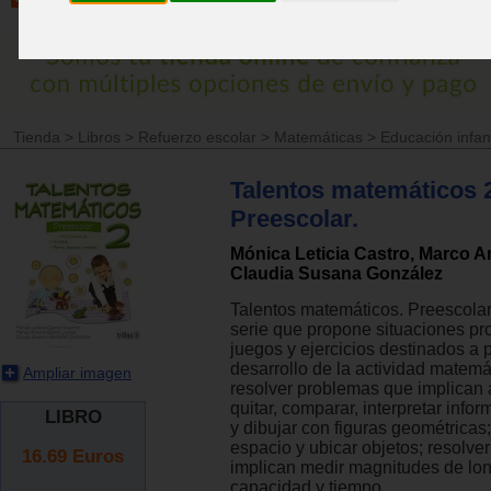
Tienda
>
Libros
>
Refuerzo escolar
>
Matemáticas
>
Educación infant
Talentos matemáticos 
Preescolar.
Mónica Leticia Castro, Marco A
Claudia Susana González
Talentos matemáticos. Preescolar 
serie que propone situaciones pr
juegos y ejercicios destinados a 
desarrollo de la actividad matemát
Ampliar imagen
resolver problemas que implican a
quitar, comparar, interpretar info
LIBRO
y dibujar con figuras geométricas;
espacio y ubicar objetos; resolv
16.69
Euros
implican medir magnitudes de lon
capacidad y tiempo.