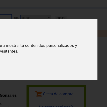
en:
ara mostrarte contenidos personalizados y
isitantes.
 González
ne