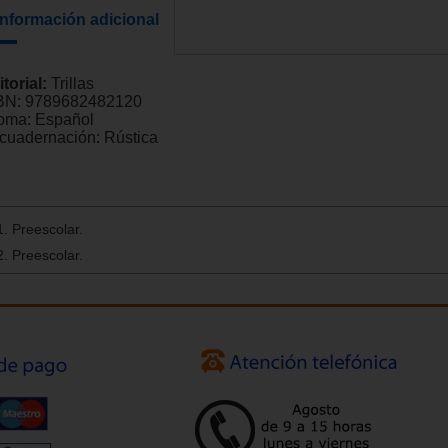
Información adicional
itorial:
Trillas
BN:
9789682482120
ioma:
Español
cuadernación:
Rústica
. Preescolar.
. Preescolar.