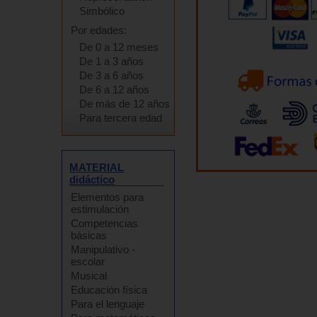
Simbólico
Por edades:
De 0 a 12 meses
De 1 a 3 años
De 3 a 6 años
De 6 a 12 años
De más de 12 años
Para tercera edad
MATERIAL
didáctico
Elementos para
estimulación
Competencias
básicas
Manipulativo -
escolar
Musical
Educación física
Para el lenguaje