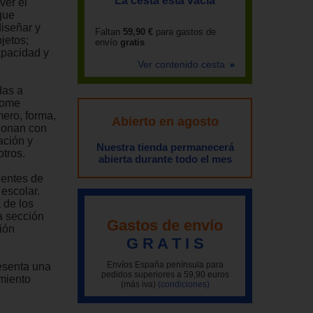
La cesta está vacía
ver el
que
diseñar y
Faltan
59,90 €
para gastos de
jetos;
envío
gratis
apacidad y
Ver contenido cesta
das a
 tome
ero, forma,
Abierto en agosto
ionan con
ación y
Nuestra tienda permanecerá
otros.
abierta durante todo el mes
ientes de
 escolar.
 de los
a sección
Gastos de envío
ión
G R A T I S
Envíos España península para
esenta una
pedidos superiores a 59,90 euros
amiento
(más iva)
(condiciones)