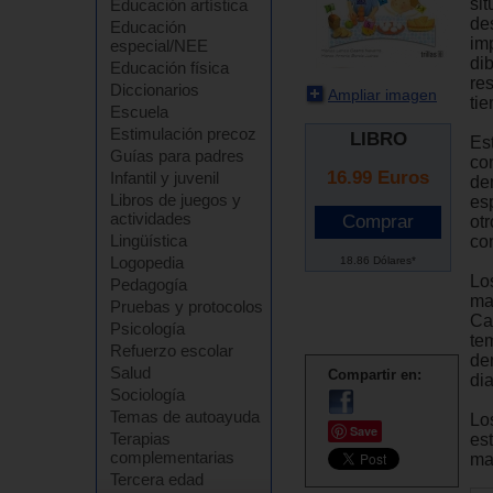
si
Educación artística
de
Educación
imp
especial/NEE
dib
Educación física
re
Diccionarios
Ampliar imagen
ti
Escuela
Estimulación precoz
LIBRO
Es
Guías para padres
co
16.99
Euros
Infantil y juvenil
de
Libros de juegos y
es
actividades
ot
Lingüística
co
Logopedia
18.86 Dólares*
Lo
Pedagogía
ma
Pruebas y protocolos
Cad
Psicología
te
Refuerzo escolar
de
Salud
Compartir en:
di
Sociología
Temas de autoayuda
Lo
Save
Terapias
es
complementarias
ma
Tercera edad