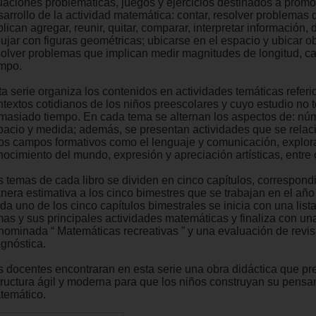
tuaciones problemáticas, juegos y ejercicios destinados a promo
sarrollo de la actividad matemática: contar, resolver problemas 
lican agregar, reunir, quitar, comparar, interpretar información, 
ujar con figuras geométricas; ubicarse en el espacio y ubicar ob
solver problemas que implican medir magnitudes de longitud, c
empo.
ta serie organiza los contenidos en actividades temáticas referi
ntextos cotidianos de los niños preescolares y cuyo estudio no
masiado tiempo. En cada tema se alternan los aspectos de: núm
pacio y medida; además, se presentan actividades que se relac
ros campos formativos como el lenguaje y comunicación, explor
nocimiento del mundo, expresión y apreciación artísticas, entre 
s temas de cada libro se dividen en cinco capítulos, correspond
nera estimativa a los cinco bimestres que se trabajan en el año
a uno de los cinco capítulos bimestrales se inicia con una lista
mas y sus principales actividades matemáticas y finaliza con un
nominada “ Matemáticas recreativas ” y una evaluación de revis
agnóstica.
s docentes encontraran en esta serie una obra didáctica que pr
tructura ágil y moderna para que los niños construyan su pens
temático.