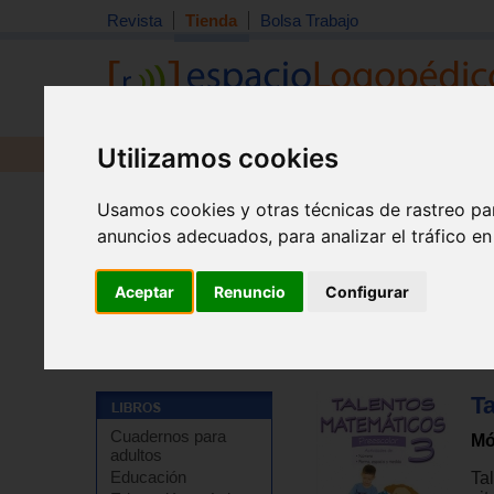
Revista
Tienda
Bolsa Trabajo
Utilizamos cookies
Revista
Libros
Material
Juguetes
Usamos cookies y otras técnicas de rastreo pa
anuncios adecuados, para analizar el tráfico e
Aceptar
Renuncio
Configurar
Tienda
>
Libros
>
Refuerzo escolar
>
Matemáticas
>
E
T
Cuadernos para
Mó
adultos
Educación
Ta