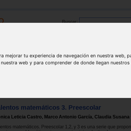
Buscar:
Formación
Directorio
Trabajo
Registro
ra mejorar tu experiencia de navegación en nuestra web, p
n nuestra web y para comprender de donde llegan nuestros v
ducación infantil
alentos matemáticos 3. Preescolar
nica Leticia Castro, Marco Antonio García, Claudia Susana
lentos matemáticos. Preescolar 1,2, y 3 es una serie que propo