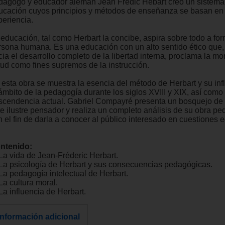
dagogo y educador alemán Jean Frédic Hebart creó un sistema
ucación cuyos principios y métodos de enseñanza se basan en 
periencia.
 educación, tal como Herbart la concibe, aspira sobre todo a for
rsona humana. Es una educación con un alto sentido ético que,
ia el desarrollo completo de la libertad interna, proclama la mor
rtud como fines supremos de la instrucción.
 esta obra se muestra la esencia del método de Herbart y su inf
 ámbito de la pedagogía durante los siglos XVIII y XIX, así como
ascendencia actual. Gabriel Compayré presenta un bosquejo de 
te ilustre pensador y realiza un completo análisis de su obra p
n el fin de darla a conocer al público interesado en cuestiones 
ntenido:
 La vida de Jean-Fréderic Herbart.
 La psicología de Herbart y sus consecuencias pedagógicas.
 La pedagogía intelectual de Herbart.
La cultura moral.
La influencia de Herbart.
Información adicional