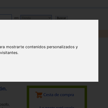
en:
ara mostrarte contenidos personalizados y
isitantes.
ón.
osofo,