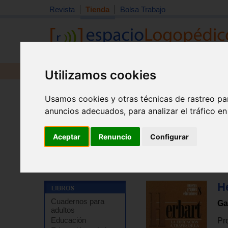
Revista
Tienda
Bolsa Trabajo
Utilizamos cookies
Revista
Libros
Material
Juguetes
Usamos cookies y otras técnicas de rastreo pa
anuncios adecuados, para analizar el tráfico e
Aceptar
Renuncio
Configurar
Tienda
>
Libros
>
Educación
>
Filosofías de la educac
He
Cuadernos para
Ga
adultos
Educación
Pro