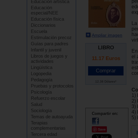
pe
Educación artística
ed
Educación
ex
especial/NEE
Educación física
La
Diccionarios
pe
Escuela
hac
Ampliar imagen
Estimulación precoz
vi
Guías para padres
LIBRO
Infantil y juvenil
En
Libros de juegos y
el
11.17
Euros
actividades
tr
Lingüística
es
co
Logopedia
Pedagogía
12.38 Dólares*
Pruebas y protocolos
Co
Psicología
1)
Refuerzo escolar
2)
Salud
3)
Sociología
4) 
Compartir en:
Temas de autoayuda
5) 
Terapias
complementarias
Save
Tercera edad