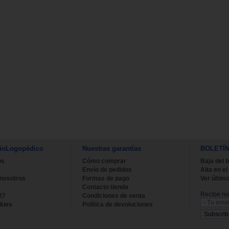
ioLogopédico
Nuestras garantías
BOLETÍ
os
Cómo comprar
Baja del b
Envío de pedidos
Alta en el
 nosotros
Formas de pago
Ver último
Contacto tienda
Recibe nue
27
Condiciones de venta
kies
Política de devoluciones