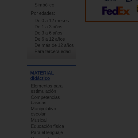
Simbólico
Por edades:
De 0 a 12 meses
De 1 a 3 años
De 3 a 6 años
De 6 a 12 años
De más de 12 años
Para tercera edad
MATERIAL
didáctico
Elementos para
estimulación
Competencias
básicas
Manipulativo -
escolar
Musical
Educación física
Para el lenguaje