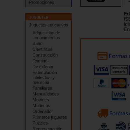
Promociones
Ed
IS
Id
Juguetes educativos
En
Adquisición de
conocimientos
Baño
Científicos
Construcción
Dominó
De exterior
Estimulación
intelectual y
memoria
Familiares
Manualidades
Motrices
Muñecos
Ordenador
Primeros juguetes
Puzzles
Representación