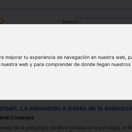
Buscar:
Formación
Directorio
Trabajo
Registro
ra mejorar tu experiencia de navegación en nuestra web, p
n nuestra web y para comprender de donde llegan nuestros v
ión
rbart. La educación a través de la instrucci
briel Compayré
motor de la pedagogía científica fundada en la psicología, el fil