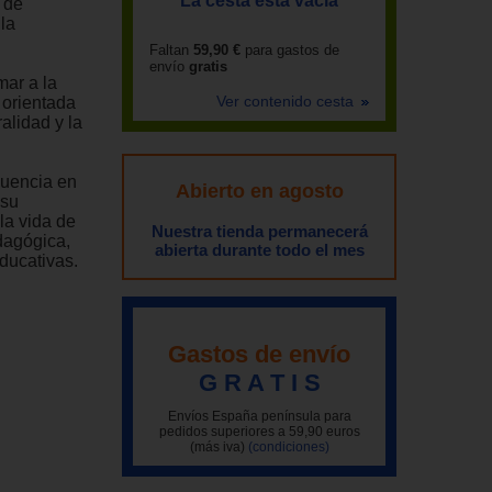
La cesta está vacía
 de
la
Faltan
59,90 €
para gastos de
envío
gratis
mar a la
Ver contenido cesta
 orientada
alidad y la
luencia en
Abierto en agosto
 su
la vida de
Nuestra tienda permanecerá
edagógica,
abierta durante todo el mes
educativas.
Gastos de envío
G R A T I S
Envíos España península para
pedidos superiores a 59,90 euros
(más iva)
(condiciones)