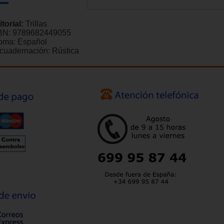
itorial:
Trillas
BN:
9789682449055
ioma:
Español
cuadernación:
Rústica