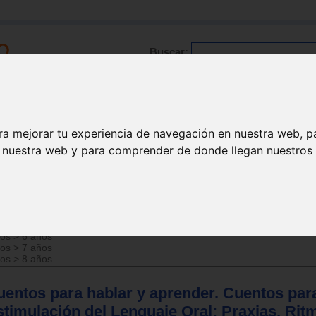
Buscar:
Formación
Directorio
Trabajo
Registro
ra mejorar tu experiencia de navegación en nuestra web, p
n nuestra web y para comprender de donde llegan nuestros v
ños
>
6 años
ños
>
7 años
ños
>
8 años
uentos para hablar y aprender. Cuentos para
timulación del Lenguaje Oral: Praxias, Rit