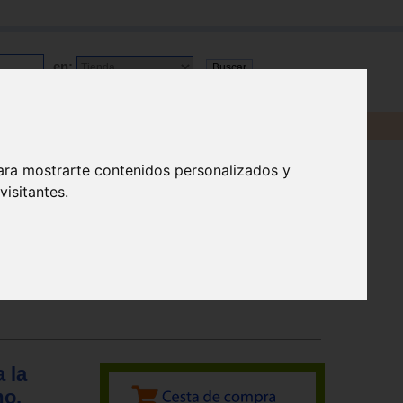
en:
ara mostrarte contenidos personalizados y
isitantes.
 la
mo,