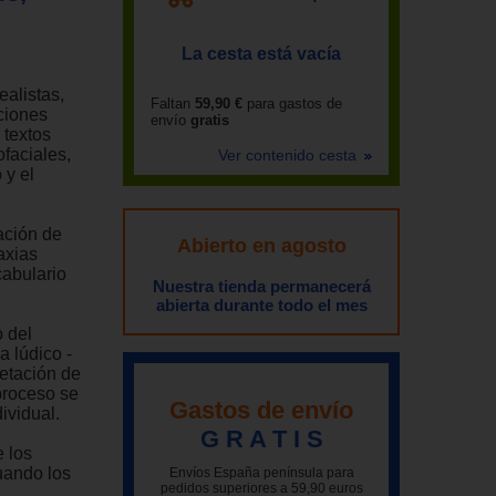
La cesta está vacía
ealistas,
Faltan
59,90 €
para gastos de
aciones
envío
gratis
 textos
ofaciales,
Ver contenido cesta
 y el
ación de
Abierto en agosto
axias
cabulario
Nuestra tienda permanecerá
abierta durante todo el mes
 del
a lúdico -
retación de
proceso se
Gastos de envío
ividual.
G R A T I S
 los
uando los
Envíos España península para
pedidos superiores a 59,90 euros