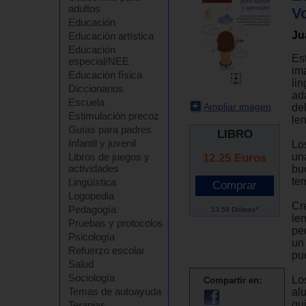
adultos
V
Educación
Ju
Educación artística
Educación
Es
especial/NEE
ima
Educación física
lin
Diccionarios
ada
Escuela
Ampliar imagen
del
Estimulación precoz
le
Guías para padres
LIBRO
Infantil y juvenil
Los
un
Libros de juegos y
12.25
Euros
actividades
buc
te
Lingüística
Logopedia
Cr
Pedagogía
13.59 Dólares*
len
Pruebas y protocolos
pe
Psicología
un
Refuerzo escolar
pu
Salud
Sociología
Lo
Compartir en:
Temas de autoayuda
al
qu
Terapias