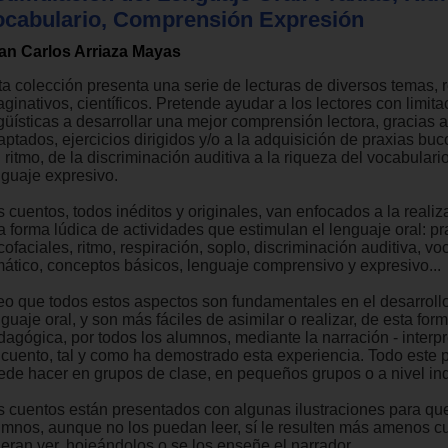
ocabulario, Comprensión Expresión
an Carlos Arriaza Mayas
ta colección presenta una serie de lecturas de diversos temas, r
ginativos, científicos. Pretende ayudar a los lectores con limit
güísticas a desarrollar una mejor comprensión lectora, gracias a
ptados, ejercicios dirigidos y/o a la adquisición de praxias buc
 ritmo, de la discriminación auditiva a la riqueza del vocabulario
nguaje expresivo.
 cuentos, todos inéditos y originales, van enfocados a la realiz
a forma lúdica de actividades que estimulan el lenguaje oral: pr
ofaciales, ritmo, respiración, soplo, discriminación auditiva, vo
mático, conceptos básicos, lenguaje comprensivo y expresivo...
eo que todos estos aspectos son fundamentales en el desarrollo
guaje oral, y son más fáciles de asimilar o realizar, de esta form
dagógica, por todos los alumnos, mediante la narración - interp
 cuento, tal y como ha demostrado esta experiencia. Todo este 
ede hacer en grupos de clase, en pequeños grupos o a nivel ind
s cuentos están presentados con algunas ilustraciones para que
umnos, aunque no los puedan leer, sí le resulten más amenos c
ieran ver, hojeándolos o se los enseñe el narrador.