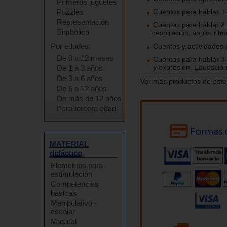
Primeros juguetes
Puzzles
Cuentos para hablar, Los
Representación
Cuentos para hablar 2. 
Simbólico
respiración, soplo, ritm
Por edades:
Cuentos y actividades p
De 0 a 12 meses
Cuentos para hablar 3.
y expresión. Educación 
De 1 a 3 años
De 3 a 6 años
Ver más productos de este
De 6 a 12 años
De más de 12 años
Para tercera edad
MATERIAL
didáctico
Elementos para
estimulación
Competencias
básicas
Manipulativo -
escolar
Musical