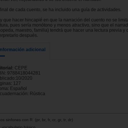
final de cada cuento, se ha incluido una guía de actividades.
y que hacer hincapié en que la narración del cuento no se limit
ctura, pues sería monótono y menos atractivo, sino que el narrad
opeda, maestro, familia) tendrá que hacer una lectura previa y c
erpretarlo después.
Información adicional
itorial:
CEPE
BN:
9788418044281
blicado:
10/2020
ginas:
127
ioma:
Español
cuadernación:
Rústica
sinfones con R. (pr, br, fr, cr, gr, tr, dr)
 vocabulario básico