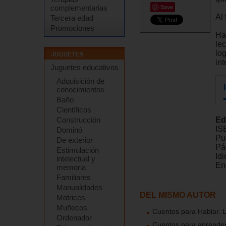
Save
complementarias
Al 
Tercera edad
Promociones
Ha
le
log
int
Juguetes educativos
Adquisición de
conocimientos
Baño
Científicos
Construcción
Ed
IS
Dominó
Pu
De exterior
Pá
Estimulación
Id
intelectual y
En
memoria
Familiares
Manualidades
DEL MISMO AUTOR
Motrices
Muñecos
Cuentos para Hablar. Los 
Ordenador
Cuentos para aprender