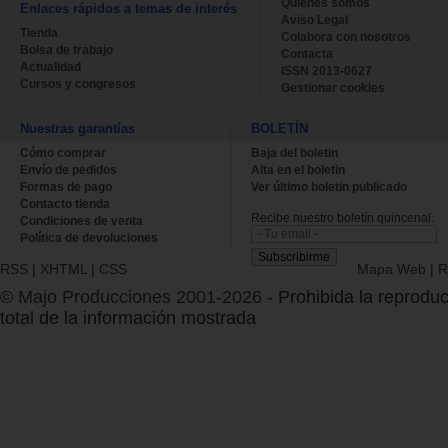
Quienes somos
Enlaces rápidos a temas de interés
Aviso Legal
Tienda
Colabora con nosotros
Bolsa de trabajo
Contacta
Actualidad
ISSN 2013-0627
Cursos y congresos
Gestionar cookies
Nuestras garantías
BOLETÍN
Cómo comprar
Baja del boletin
Envío de pedidos
Alta en el boletin
Formas de pago
Ver último boletin publicado
Contacto tienda
Recibe nuestro boletín quincenal.
Condiciones de venta
Política de devoluciones
RSS
|
XHTML
|
CSS
Mapa Web
|
R
© Majo Producciones 2001-2026
- Prohibida la reproduc
total de la información mostrada