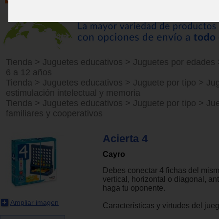
Tienda
>
Juguetes educativos
>
Juguetes por edades
6 a 12 años
Tienda
>
Juguetes educativos
>
Juguete por tipo
>
Ju
estimulación intelectual y memoria
Tienda
>
Juguetes educativos
>
Juguete por tipo
>
Ju
familiares y cooperativos
Acierta 4
Cayro
Debes conectar 4 fichas del mism
vertical, horizontal o diagonal, an
haga tu oponente.
Ampliar imagen
Características y virtudes del jue