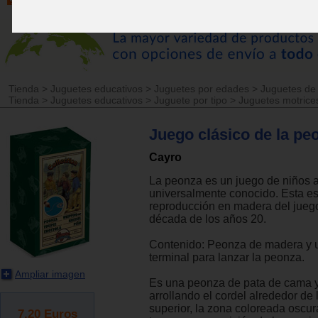
Tienda
>
Juguetes educativos
>
Juguetes por edades
>
Juguetes de
Tienda
>
Juguetes educativos
>
Juguete por tipo
>
Juguetes motrice
Juego clásico de la pe
Cayro
La peonza es un juego de niños a
universalmente conocido. Esta e
reproducción en madera del juego
década de los años 20.
Contenido: Peonza de madera y u
terminal para lanzar la peonza.
Ampliar imagen
Es una peonza de pata de cama y
arrollando el cordel alrededor de 
superior, la zona coloreada oscur
7.20
Euros