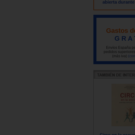
abierta durante
Gastos d
G R A 
Envíos España pe
pedidos superiores
(más iva)
(con
Circo en la escue