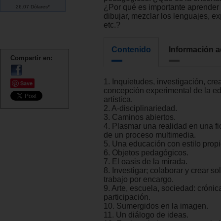
¿Por qué es importante aprender 
26.07 Dólares*
dibujar, mezclar los lenguajes, ex
etc.?
Contenido
Información a
Compartir en:
1. Inquietudes, investigación, cre
Save
concepción experimental de la e
artística.
2. A-disciplinariedad.
3. Caminos abiertos.
4. Plasmar una realidad en una fic
de un proceso multimedia.
5. Una educación con estilo propi
6. Objetos pedagógicos.
7. El oasis de la mirada.
8. Investigar; colaborar y crear so
trabajo por encargo.
9. Arte, escuela, sociedad: cróni
participación.
10. Sumergidos en la imagen.
11. Un diálogo de ideas.