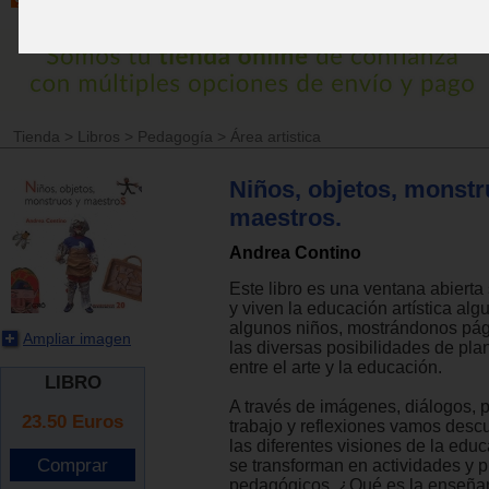
Tienda
>
Libros
>
Pedagogía
>
Área artistica
Niños, objetos, monstr
maestros.
Andrea Contino
Este libro es una ventana abiert
y viven la educación artística al
algunos niños, mostrándonos pág
Ampliar imagen
las diversas posibilidades de plan
entre el arte y la educación.
LIBRO
A través de imágenes, diálogos, 
23.50
Euros
trabajo y reflexiones vamos des
las diferentes visiones de la educ
se transforman en actividades y 
pedagógicos. ¿Qué es la enseñan