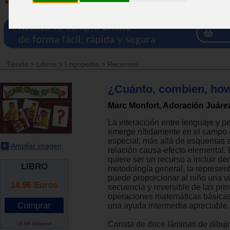
Tienda
>
Libros
>
Logopedia
>
Recursos
¿Cuánto, combien, ho
Marc Monfort, Adoración Juár
La interacción entre lenguaje y 
emerge nítidamente en el campo 
especial, más allá de esquemas s
Ampliar imagen
relación causa-efecto elemental. 
quiere ser un recurso a incluir de
LIBRO
metodología general, la represent
puede proporcionar al niño una v
14.96
Euros
secuencia y reversible de las pri
operaciones matemáticas básicas
una ayuda intermedia apreciable.
Consta de doce láminas de dibujo
16.59 Dólares*