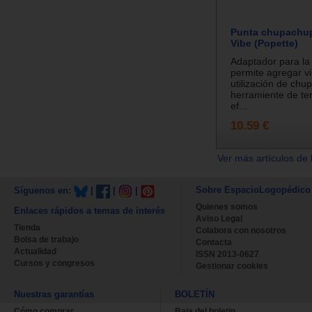
Punta chupachup
Vibe (Popette)
Adaptador para la
permite agregar vi
utilización de chu
herramiente de ter
ef...
10.59 €
Ver más artículos de 
Sobre EspacioLogopédico
Síguenos en:
|
|
|
Quienes somos
Enlaces rápidos a temas de interés
Aviso Legal
Tienda
Colabora con nosotros
Bolsa de trabajo
Contacta
Actualidad
ISSN 2013-0627
Cursos y congresos
Gestionar cookies
Nuestras garantías
BOLETÍN
Cómo comprar
Baja del boletin