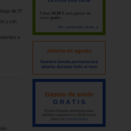
La cesta está vacía
largo de 5º
Faltan
59,90 €
para gastos de
envío
gratis
os y con
Ver contenido cesta
ndientes a
Abierto en agosto
Nuestra tienda permanecerá
abierta durante todo el mes
Gastos de envío
G R A T I S
.
Envíos España península para
pedidos superiores a 59,90 euros
(más iva)
(condiciones)
ción