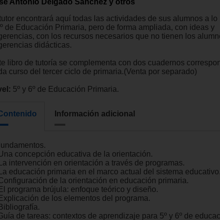
sé Antonio Delgado Sánchez y otros
tutor encontrará aquí todas las actividades de sus alumnos a lo 
6º de Educación Primaria, pero de forma ampliada, con ideas y
gerencias, con los recursos necesarios que no tienen los alumn
gerencias didácticas.
te libro de tutoría se complementa con dos cuadernos correspo
da curso del tercer ciclo de primaria.(Venta por separado)
vel:
5º y 6º de Educación Primaria.
Contenido
Información adicional
 Fundamentos.
 Una concepción educativa de la orientación.
 La intervención en orientación a través de programas.
 La educación primaria en el marco actual del sistema educativo
 Configuración de la orientación en educación primaria.
El programa brújula: enfoque teórico y diseño.
 Explicación de los elementos del programa.
Bibliografía.
. Guía de tareas: contextos de aprendizaje para 5º y 6º de educa