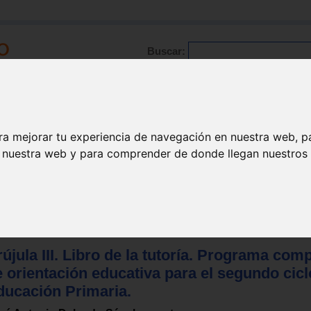
Buscar:
Formación
Directorio
Trabajo
Registro
ra mejorar tu experiencia de navegación en nuestra web, p
n nuestra web y para comprender de donde llegan nuestros v
 para profesores
újula III. Libro de la tutoría. Programa com
 orientación educativa para el segundo cicl
ducación Primaria.