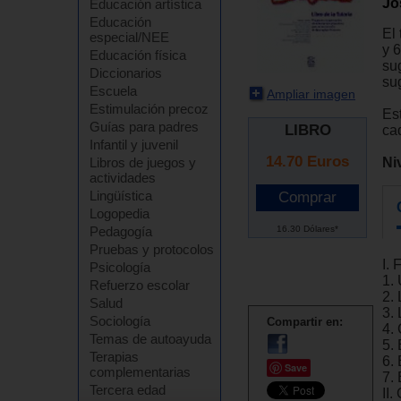
Jo
Educación artística
Educación
El 
especial/NEE
y 
Educación física
su
Diccionarios
su
Escuela
Ampliar imagen
Estimulación precoz
Es
Guías para padres
LIBRO
ca
Infantil y juvenil
14.70
Euros
Ni
Libros de juegos y
actividades
Lingüística
Logopedia
16.30 Dólares*
Pedagogía
Pruebas y protocolos
I.
Psicología
1.
Refuerzo escolar
2.
Salud
3.
Sociología
Compartir en:
4.
Temas de autoayuda
5. 
Terapias
6.
Save
complementarias
7. 
Tercera edad
II