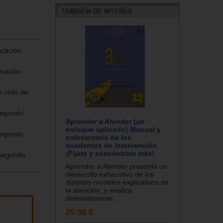
ucación
ucación
 ciclo de
 segundo
Aprender a Atender (un
enfoque aplicado) Manual y
 segundo
solucionario de los
cuadernos de intervención
¡Fíjate y concéntrate más!.
 segundo
Aprender a Atender presenta un
desarrollo exhaustivo de los
distintos modelos explicativos de
la atención, y analiza
detenidamente...
25.50 €