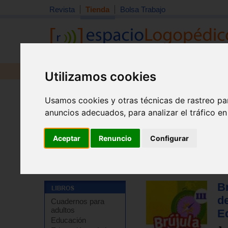
Revista
Tienda
Bolsa Trabajo
Revista
Libros
Material
Juguetes
Utilizamos cookies
Usamos cookies y otras técnicas de rastreo pa
anuncios adecuados, para analizar el tráfico e
Aceptar
Renuncio
Configurar
Tienda
>
Libros
>
Refuerzo escolar
>
Guías didácticas
Br
de
Cuadernos para
adultos
E
Educación