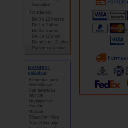
Simbólico
Por edades:
De 0 a 12 meses
De 1 a 3 años
De 3 a 6 años
De 6 a 12 años
De más de 12 años
Para tercera edad
MATERIAL
didáctico
Elementos para
estimulación
Competencias
básicas
Manipulativo -
escolar
Musical
Educación física
Para el lenguaje