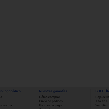
ioLogopédico
Nuestras garantías
BOLETÍ
os
Cómo comprar
Baja del b
Envío de pedidos
Alta en el
 nosotros
Formas de pago
Ver último