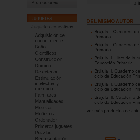
Promociones
pri
DEL MISMO AUTOR
Juguetes educativos
Brújula I. Cuaderno de
Adquisición de
Primaria.
conocimientos
Brújula I. Cuaderno de
Baño
Primaria.
Científicos
Brújula II. Libro de la
Construcción
Educación Primaria.
Dominó
Brújula II. Cuaderno d
De exterior
ciclo de Educación Pri
Estimulación
intelectual y
Brújula II. Cuaderno d
memoria
ciclo de Educación Pri
Familiares
Brújula III. Cuaderno 
Manualidades
ciclo de Educación Pri
Motrices
Ver más productos de este
Muñecos
Ordenador
Primeros juguetes
Puzzles
Representación