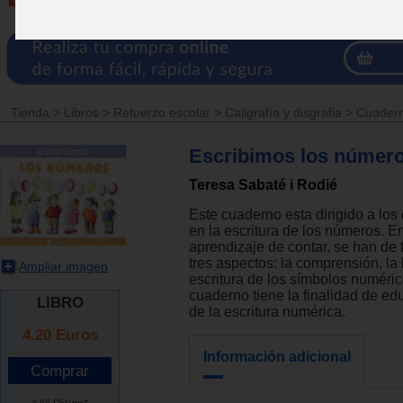
Tienda
>
Libros
>
Refuerzo escolar
>
Caligrafía y disgrafia
>
Cuadern
Escribimos los númer
Teresa Sabaté i Rodié
Este cuaderno esta dirigido a los 
en la escritura de los números. En 
aprendizaje de contar, se han de 
tres aspectos: la comprensión, la 
Ampliar imagen
escritura de los símbolos numéric
cuaderno tiene la finalidad de ed
LIBRO
de la escritura numérica.
4.20
Euros
Información adicional
4.66 Dólares*