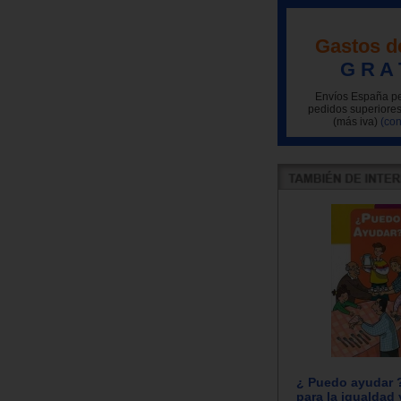
Gastos d
G R A 
Envíos España pe
pedidos superiores
(más iva)
(con
¿ Puedo ayudar ?
para la igualdad 