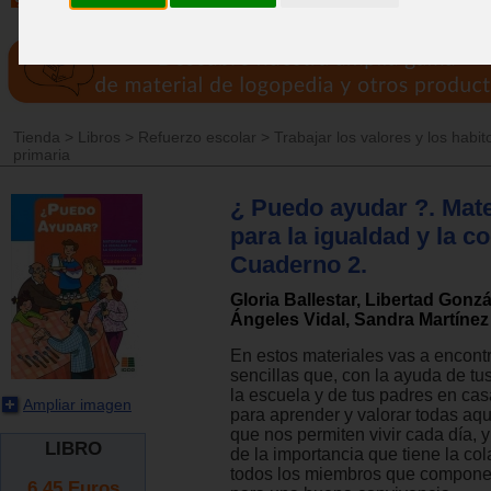
Tienda
>
Libros
>
Refuerzo escolar
>
Trabajar los valores y los habit
primaria
¿ Puedo ayudar ?. Mate
para la igualdad y la c
Cuaderno 2.
Gloria Ballestar, Libertad Gonzá
Ángeles Vidal, Sandra Martínez
En estos materiales vas a encontr
sencillas que, con la ayuda de tu
la escuela y de tus padres en casa
Ampliar imagen
para aprender y valorar todas aqu
que nos permiten vivir cada día, y
LIBRO
de la importancia que tiene la co
todos los miembros que componen
6.45
Euros