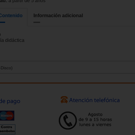
ad:
a partir de 5 años
Contenido
Información adicional
D
ía didáctica
-Disco)