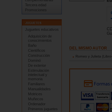
Ed
Tercera edad
Promociones
C
Juguetes educativos
Gu
Adquisición de
conocimientos
Baño
DEL MISMO AUTOR
Científicos
Construcción
Romeo y Julieta (Libro
Dominó
De exterior
Estimulación
intelectual y
memoria
Familiares
Manualidades
Motrices
Muñecos
Ordenador
Primeros juguetes