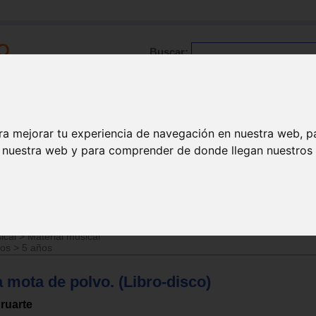
Buscar:
Formación
Directorio
Trabajo
Registro
ra mejorar tu experiencia de navegación en nuestra web, p
n nuestra web y para comprender de donde llegan nuestros v
al musical
ical
>
Material musical
ños
>
5 años
 mota de polvo. (Libro-disco)
ruarte