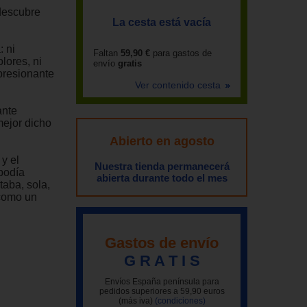
 descubre
La cesta está vacía
 ni
Faltan
59,90 €
para gastos de
lores, ni
envío
gratis
mpresionante
Ver contenido cesta
ante
mejor dicho
Abierto en agosto
 y el
Nuestra tienda permanecerá
 podía
abierta durante todo el mes
aba, sola,
 como un
Gastos de envío
G R A T I S
Envíos España península para
pedidos superiores a 59,90 euros
(más iva)
(condiciones)