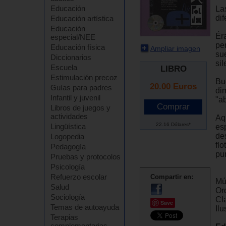
Educación
La
di
Educación artística
Educación
Ér
especial/NEE
per
Educación física
Ampliar imagen
sue
Diccionarios
sil
Escuela
LIBRO
Estimulación precoz
Bu
20.00
Euros
Guías para padres
dim
Infantil y juvenil
"ab
Libros de juegos y
actividades
Aqu
22.16 Dólares*
Lingüística
es
de
Logopedia
fl
Pedagogía
pu
Pruebas y protocolos
Psicología
Refuerzo escolar
Compartir en:
Mú
Salud
Or
Sociología
Cl
Save
Temas de autoayuda
Il
Terapias
complementarias