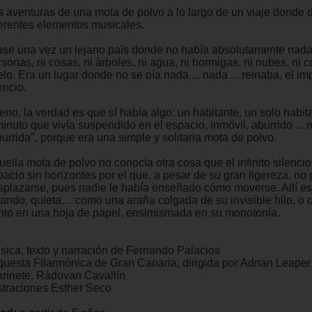
s aventuras de una mota de polvo a lo largo de un viaje donde
ferentes elementos musicales.
ase una vez un lejano país donde no había absolutamente nada:
sonas, ni cosas, ni árboles, ni agua, ni hormigas, ni nubes, ni co
lo. Era un lugar donde no se oía nada ... nada ... reinaba, el i
encio.
eno, la verdad es que sí había algo: un habitante, un solo habit
inuto que vivía suspendido en el espacio, inmóvil, aburrido ... 
urrida", porque era una simple y solitaria mota de polvo.
ella mota de polvo no conocía otra cosa que el infinito silencio
pacio sin horizontes por el que, a pesar de su gran ligereza, no
splazarse, pues nadie le había enseñado cómo moverse. Allí est
otando, quieta… como una araña colgada de su invisible hilo, o
nto en una hoja de papel, ensimismada en su monotonía.
sica, texto y narración de Fernando Palacios
questa Filarmónica de Gran Canaria, dirigida por Adrian Leaper
arinete, Ràdovan Cavallín
ustraciones Esther Seco