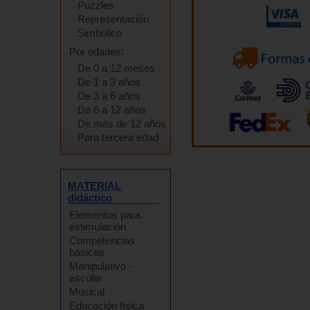
Puzzles
Representación
Simbólico
Por edades:
De 0 a 12 meses
De 1 a 3 años
De 3 a 6 años
De 6 a 12 años
De más de 12 años
Para tercera edad
MATERIAL
didáctico
Elementos para
estimulación
Competencias
básicas
Manipulativo -
escolar
Musical
Educación física