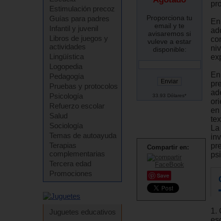
pr
Estimulación precoz
Proporciona tu
Guías para padres
En
email y te
Infantil y juvenil
ad
avisaremos si
Libros de juegos y
con
vuleve a estar
actividades
niv
disponible:
Lingüística
ex
Logopedia
En
Pedagogía
pr
Pruebas y protocolos
ad
Psicología
33.93 Dólares*
ori
Refuerzo escolar
en 
Salud
te
Sociología
La
Temas de autoayuda
in
Terapias
pr
Compartir en:
complementarias
ps
Tercera edad
Promociones
Save
1.
Juguetes educativos
esc