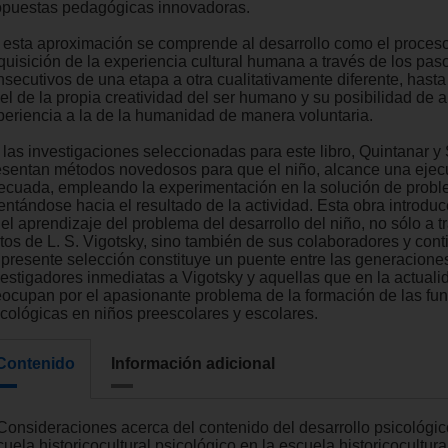
opuestas pedagógicas innovadoras.
 esta aproximación se comprende al desarrollo como el proces
quisición de la experiencia cultural humana a través de los pas
secutivos de una etapa a otra cualitativamente diferente, hasta 
el de la propia creatividad del ser humano y su posibilidad de a
periencia a la de la humanidad de manera voluntaria.
 las investigaciones seleccionadas para este libro, Quintanar y
esentan métodos novedosos para que el niño, alcance una ejec
ecuada, empleando la experimentación en la solución de probl
entándose hacia el resultado de la actividad. Esta obra introduce
el aprendizaje del problema del desarrollo del niño, no sólo a t
xtos de L. S. Vigotsky, sino también de sus colaboradores y con
 presente selección constituye un puente entre las generacione
vestigadores inmediatas a Vigotsky y aquellas que en la actuali
eocupan por el apasionante problema de la formación de las fu
icológicas en niños preescolares y escolares.
Contenido
Información adicional
 Consideraciones acerca del contenido del desarrollo psicológic
uela historicocultural psicológico en la escuela historicocultura