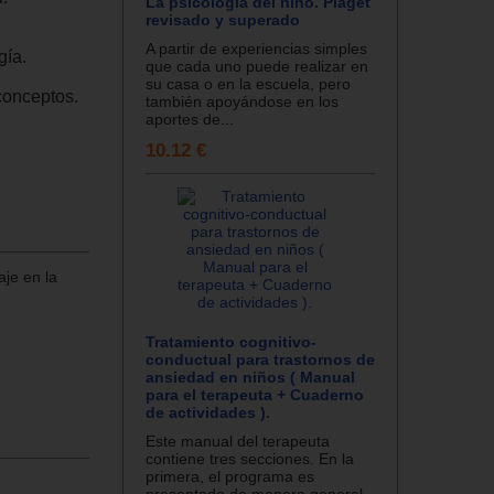
La psicología del niño. Piaget
revisado y superado
A partir de experiencias simples
gía.
que cada uno puede realizar en
su casa o en la escuela, pero
 conceptos.
también apoyándose en los
aportes de...
10.12 €
aje en la
Tratamiento cognitivo-
conductual para trastornos de
ansiedad en niños ( Manual
para el terapeuta + Cuaderno
de actividades ).
Este manual del terapeuta
contiene tres secciones. En la
primera, el programa es
presentado de manera general,