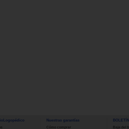
ioLogopédico
Nuestras garantías
BOLETÍ
os
Cómo comprar
Baja del b