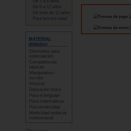
De 3 a 6 años
De 6 a 12 años
De más de 12 años
Para tercera edad
MATERIAL
didáctico
Elementos para
estimulación
Competencias
básicas
Manipulativo -
escolar
Musical
Educación física
Para el lenguaje
Para matemáticas
Psicomotricidad
Motricidad orofacial
miofuncional