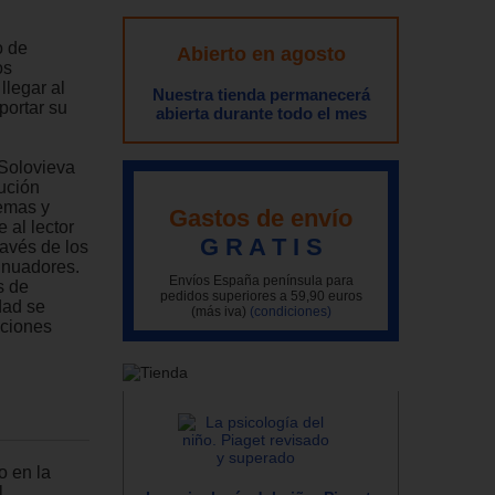
o de
Abierto en agosto
os
llegar al
Nuestra tienda permanecerá
portar su
abierta durante todo el mes
 Solovieva
ución
emas y
Gastos de envío
 al lector
G R A T I S
ravés de los
tinuadores.
Envíos España península para
s de
pedidos superiores a 59,90 euros
dad se
(más iva)
(condiciones)
nciones
o en la
l.