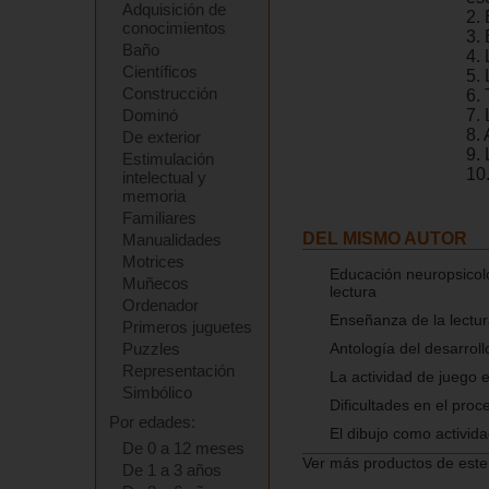
Adquisición de
2. 
conocimientos
3.
Baño
4. 
Científicos
5.
Construcción
6.
Dominó
7.
8. 
De exterior
9. 
Estimulación
10
intelectual y
memoria
Familiares
DEL MISMO AUTOR
Manualidades
Motrices
Educación neuropsicoló
Muñecos
lectura
Ordenador
Enseñanza de la lectur
Primeros juguetes
Puzzles
Antología del desarroll
Representación
La actividad de juego 
Simbólico
Dificultades en el proces
Por edades:
El dibujo como activida
De 0 a 12 meses
Ver más productos de este
De 1 a 3 años