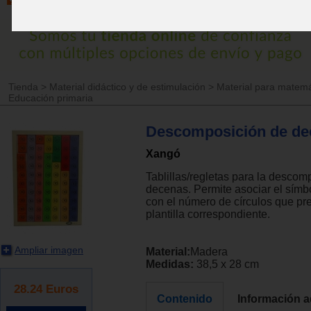
Tienda
>
Material didáctico y de estimulación
>
Material para matemá
Educación primaria
Descomposición de de
Xangó
Tablillas/regletas para la descom
decenas. Permite asociar el símb
con el número de círculos que pr
plantilla correspondiente.
Ampliar imagen
Material:
Madera
Medidas:
38,5 x 28 cm
28.24
Euros
Contenido
Información a