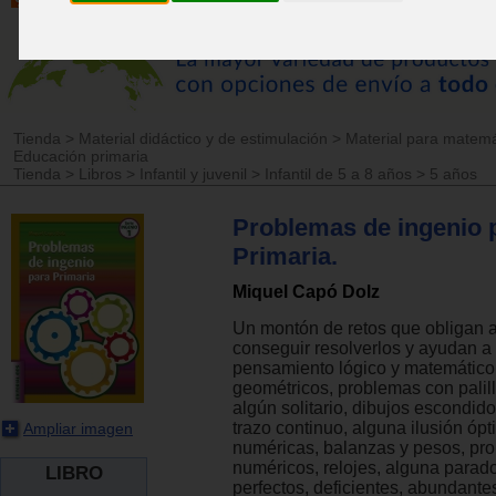
Tienda
>
Material didáctico y de estimulación
>
Material para matemá
Educación primaria
Tienda
>
Libros
>
Infantil y juvenil
>
Infantil de 5 a 8 años
>
5 años
Problemas de ingenio 
Primaria.
Miquel Capó Dolz
Un montón de retos que obligan 
conseguir resolverlos y ayudan a 
pensamiento lógico y matemático
geométricos, problemas con palil
algún solitario, dibujos escondido
trazo continuo, alguna ilusión óp
Ampliar imagen
numéricas, balanzas y pesos, pr
numéricos, relojes, alguna parad
LIBRO
perfectos, deficientes, abundante