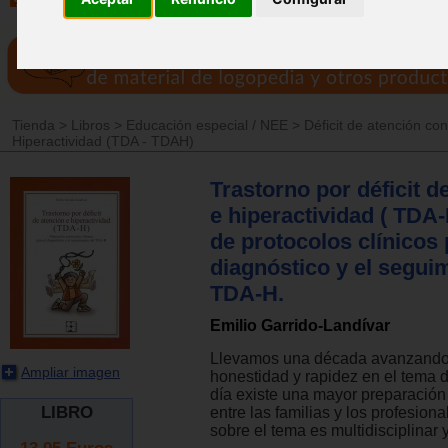
Tienda
>
Libros
>
Educación especial / NEE
>
Déficit de atención con
Hiperactividad (TDA - TDAH)
Trastorno por déficit d
e hiperactividad ( TDA-
de protocolos clínicos 
diagnóstico y el segui
TDA-H.
Emilio Garrido-Landívar
Llevamos una década avanzand
Ampliar imagen
honestidad y rapidez en el tema
día existe una mayor preparación
LIBRO
entre las familias y los profesional
sobre el tema es multidisciplinar
13.95
Euros