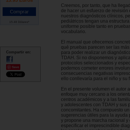
Creemos, por tanto, que ha lleg
de hacer un esfuerzo de revisión 
nuestros diagnósticos clínicos, 
pediátricos tengan una estructura
15.48 Dólares*
uniforme posible tanto en prueba
vocabulario.
El manual que ofrecemos concret
qué pruebas parecen ser las má
Compartir en:
para poder realizar un diagnóstico
TDAH. Si no disponemos y aplic
protocolos seleccionados y especí
Save
podemos cometer errores involunt
consecuencias negativas impresc
ello conllevaría para el niño y su f
En el presente volumen el autor 
enfoque muy cercano a los orient
centros académicos y a las famili
y adolescentes con TDAH y sus 
concomitantes. Ha compuesto un 
sugerencias útiles para la ayuda 
y propone una marcha racional y
especificar el imprescindible dia