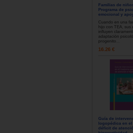
Familias de niño
Programa de psi
emocional y apo
Cuando en una fam
hijo con TEA, sus 
influyen clarament
adaptación psicoló
progenito...
16.26 €
Guía de interven
logopédica en el
déficit de atenci
hiperactividad