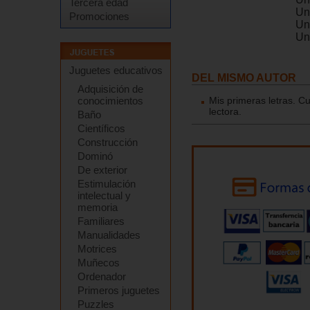
Tercera edad
Un
Promociones
Un
Un
Juguetes educativos
DEL MISMO AUTOR
Adquisición de
conocimientos
Mis primeras letras. Cu
lectora.
Baño
Científicos
Construcción
Dominó
De exterior
Estimulación
intelectual y
memoria
Familiares
Manualidades
Motrices
Muñecos
Ordenador
Primeros juguetes
Puzzles