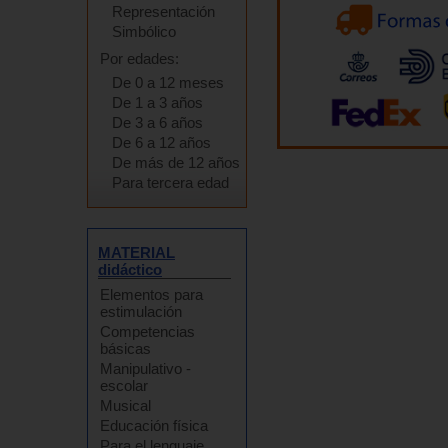
Representación
Simbólico
Por edades:
De 0 a 12 meses
De 1 a 3 años
De 3 a 6 años
De 6 a 12 años
De más de 12 años
Para tercera edad
MATERIAL
didáctico
Elementos para
estimulación
Competencias
básicas
Manipulativo -
escolar
Musical
Educación física
Para el lenguaje