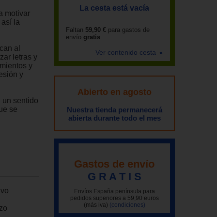
La cesta está vacía
a motivar
así la
Faltan
59,90 €
para gastos de
envío
gratis
can al
Ver contenido cesta
ar letras y
imientos y
esión y
Abierto en agosto
n un sentido
que se
Nuestra tienda permanecerá
abierta durante todo el mes
Gastos de envío
G R A T I S
ivo
Envíos España península para
pedidos superiores a 59,90 euros
(más iva)
(condiciones)
azo