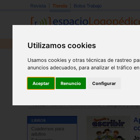
Revista
Tienda
Bolsa Trabajo
Utilizamos cookies
Revista
Libros
Material
Juguetes
Usamos cookies y otras técnicas de rastreo pa
anuncios adecuados, para analizar el tráfico e
Aceptar
Renuncio
Configurar
Tienda
>
Libros
>
Refuerzo escolar
>
Abordaje de la le
Tienda
>
Libros
>
Refuerzo escolar
>
Caligrafía y disgr
Ap
c
Cuadernos para
adultos
Jo