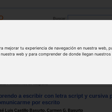
Buscar:
Formación
Directorio
Trabajo
Registro
ra mejorar tu experiencia de navegación en nuestra web, p
n nuestra web y para comprender de donde llegan nuestros v
ctoescritura
afia
>
Cuadernos de caligrafía
rendo a escribir con letra script y cursiva 
omunicarme por escrito
sé Luis Castillo Basurto, Carmen G. Basurto