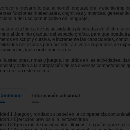
orecer el desarrollo paulatino del lenguaje oral y escrito implic
ersas funciones intelectuales, cognitivas y motrices, generando 
nciencia del uso comunicativo del lenguaje.
naturaleza lúdica de las actividades planteadas en el libro acer
umno al dominio gradual del espacio gráfico, para que pueda traz
meros en script y cursiva, e incremente las capacidades, conoc
bilidades necesarias para acceder a niveles superiores de expr
municación, tanto oral como escrita.
 ilustraciones, rimas y juegos, incluidos en las actividades, da
vencial y activo a la apropiación de las diversas competencias 
vorecen con este material.
Contenido
Información adicional
idad 1 Juegos y rondas: su papel en la competencia comunicat
dad 2 Ejercicios previos a la lectoescritura
idad 3 Ejecución de movimientos rítmicos con guías para su tr
idad 4 Aprendizaje de las vocales minúsculas y mayúsculas