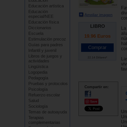
Educación
Educación artística
Fav
Educación
div
Ampliar imagen
especial/NEE
co
Educación física
LIBRO
Diccionarios
La 
al
Escuela
19.96
Euros
nú
Estimulación precoz
ha
Guías para padres
co
Infantil y juvenil
Libros de juegos y
22.14 Dólares*
Las
actividades
vi
Lingüística
fa
Logopedia
Pedagogía
Pruebas y protocolos
Compartir en:
Psicología
Refuerzo escolar
Salud
Save
Sociología
Un
Temas de autoayuda
Uni
Terapias
Un
complementarias
Un