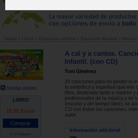
Tienda
>
Libros
>
Educación artística
>
Educación Musical
>
Música i
A cal y a cantos. Canc
Infantil. (con CD)
Toni Giménez
20 canciones para no perder la in
lo simbólico y espiritual que ello 
Ampliar imagen
libro, destinado tanto a madres 
profesionales de la música y de 
LIBRO
(escolar y del tiempo libre), se 
CD con todas las canciones, inter
15.50
Euros
autor.
Información adicional
17.17 Dólares*