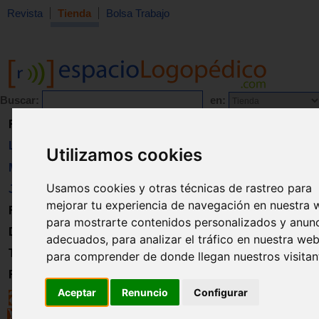
Revista
Tienda
Bolsa Trabajo
Buscar:
en:
Revista
Libros
Utilizamos cookies
Material
Usamos cookies y otras técnicas de rastreo para
Juguetes
mejorar tu experiencia de navegación en nuestra 
Formación
para mostrarte contenidos personalizados y anun
Directorio
adecuados, para analizar el tráfico en nuestra web
Trabajo
para comprender de donde llegan nuestros visitan
Registro
Aceptar
Renuncio
Configurar