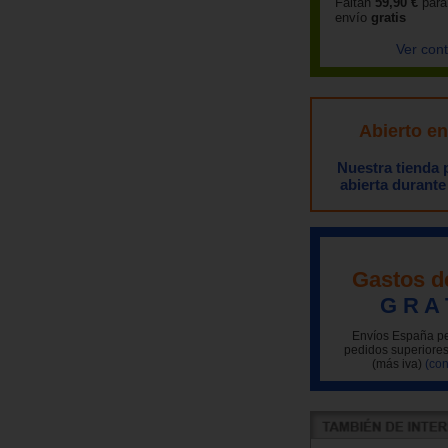
Faltan
59,90 €
para
envío
gratis
Ver con
Abierto e
Nuestra tienda
abierta durante
Gastos d
G R A 
Envíos España pe
pedidos superiores
(más iva)
(con