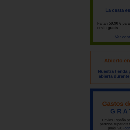
La cesta es
Faltan
59,90 €
para
envío
gratis
Ver con
Abierto e
Nuestra tienda
abierta durante
Gastos d
G R A 
Envíos España pe
pedidos superiores
(más iva)
(con