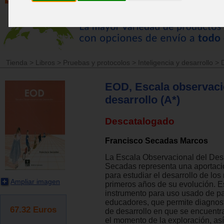
Tienda
>
Libros
>
Pruebas y protocolos
>
Inteligencia y desarrollo
>
EOD, Escala observaci
desarrollo (A*)
Descatalogado
Francisco Secadas Marcos
La Escala Observacional del Desar
Secadas representa una aportaci
para estudiar el desarrollo de los
Ampliar imagen
primeros años de su evolución. E
instrumento para uso usado de p
educadores, que permite diagnost
67.32
Euros
de desarrollo en que se encuentr
el momento de la exploración, así