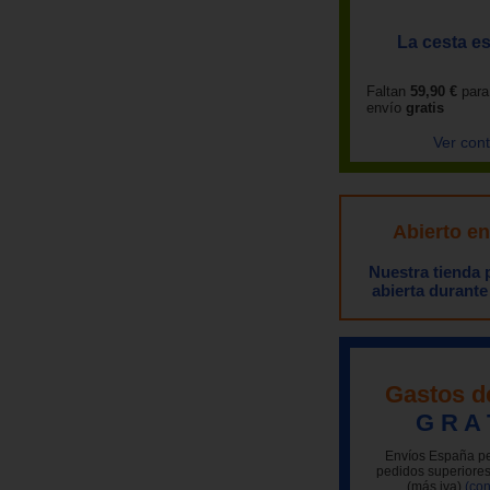
La cesta es
Faltan
59,90 €
para
envío
gratis
Ver con
Abierto e
Nuestra tienda
abierta durante
Gastos d
G R A 
Envíos España pe
pedidos superiores
(más iva)
(con