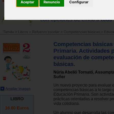
Aceptar
Renuncio
Configurar
Tienda
>
Libros
>
Refuerzo escolar
>
Competencias básicas
>
Educa
Competencias básicas 
Primaria. Actividades p
evaluación de compete
básicas.
Núria Abelló Tornató, Assumpt
Suñer
Un nuevo proyecto para evaluar e
Ampliar imagen
competencias básicas a lo largo 
Educación Primaria. Son activida
LIBRO
prácticas orientadas a resolver p
vida cotidiana.
16.80
Euros
Un alumno que desarrolla las co