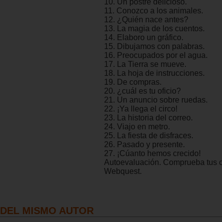
10. Un postre delicioso.
11. Conozco a los animales.
12. ¿Quién nace antes?
13. La magia de los cuentos.
14. Elaboro un gráfico.
15. Dibujamos con palabras.
16. Preocupados por el agua.
17. La Tierra se mueve.
18. La hoja de instrucciones.
19. De compras.
20. ¿cuál es tu oficio?
21. Un anuncio sobre ruedas.
22. ¡Ya llega el circo!
23. La historia del correo.
24. Viajo en metro.
25. La fiesta de disfraces.
26. Pasado y presente.
27. ¡Cúanto hemos crecido!
Autoevaluación. Comprueba tus 
Webquest.
DEL MISMO AUTOR